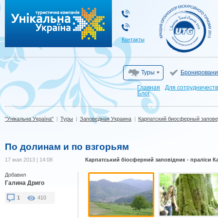
"Унікальна Україна"
Контакты
Туры
Бронировани
Главная
Для сотрудничест
Блог
"Унікальна Україна"
|
Туры
|
Заповедная Украина
|
Карпатский биосферный запове
По долинам и по взгорьям
17 мая 2013 | 14:08
Карпатський біосферний заповідник - праліси К
Добавил
Галина Дриго
1
410