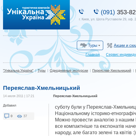
"Унікальна Україна"
(091)
353-82
г. Киев, ул. Шота Руставели 29, оф. 
Туры
Акции и ски
Главная
Сервис индивиду
"Унікальна Україна"
|
Туры
|
Однодневные экскурсии
|
Переяслав-Хмельницкий
|
Переяслав-Хмельницький
14 июля 2011 | 17:21
Переяслав-Хмельницький
Добавил
суботу були у Переяслав-Хмельниц
Національному історико-етнографіч
0
37
Можно провести аналогію з нашим 
все компактніше та експонатів наче
народу, але багато зелені та квітів :)