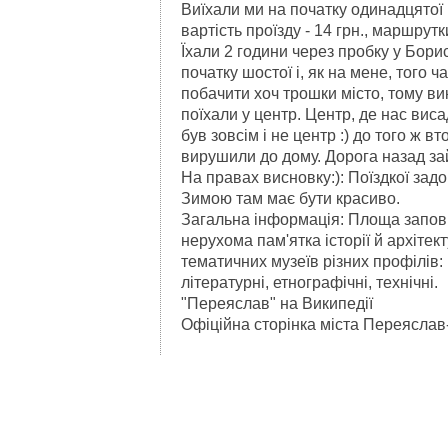
Виїхали ми на початку одинадцятої 
вартість проїзду - 14 грн., маршрут
Їхали 2 години через пробку у Бори
початку шостої і, як на мене, того 
побачити хоч трошки місто, тому вик
поїхали у центр. Центр, де нас виса
був зовсім і не центр :) до того ж 
вирушили до дому. Дорога назад за
На правах висновку:): Поїздкої зад
Зимою там має бути красиво.
Загальна інформація: Площа заповід
нерухома пам'ятка історії й архітек
тематичних музеїв різних профілів: 
літературні, етнографічні, технічні.
"Переяслав" на Википедії
Офіційна сторінка міста Переяслав