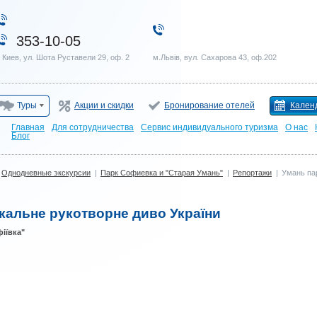
353-10-05
. Киев, ул. Шота Руставели 29, оф. 2
м.Львів, вул. Сахарова 43, оф.202
Туры
Акции и скидки
Бронирование отелей
Кален
Главная
Для сотрудничества
Сервис индивидуального туризма
О нас
Блог
Однодневные экскурсии
|
Парк Софиевка и "Старая Умань"
|
Репортажи
|
Умань пар
ікальне рукотворне диво України
іївка"