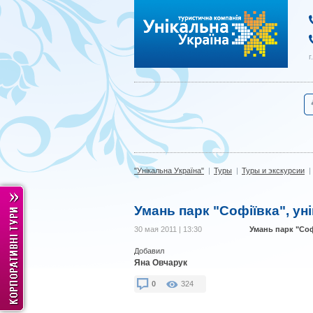
"Унікальна Україна"
г
"Унікальна Україна"
|
Туры
|
Туры и экскурсии
|
Умань парк "Софіївка", ун
30 мая 2011 | 13:30
Умань парк "Соф
Добавил
Яна Овчарук
0
324