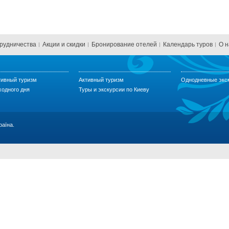
трудничества
Акции и скидки
Бронирование отелей
Календарь туров
О н
тивный туризм
Активный туризм
Однодневные экс
ходного дня
Туры и экскурсии по Киеву
раїна.