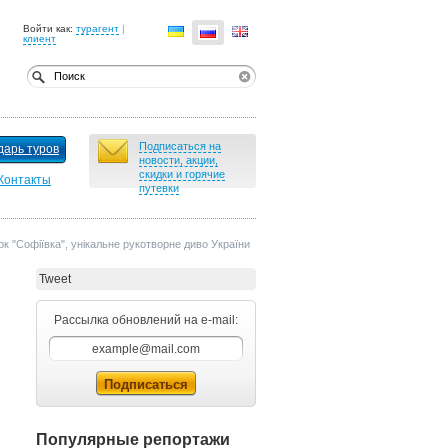
Войти как:
турагент
|
клиент
Подписаться на
дарь туров
новости, акции,
скидки и горячие
Контакты
путевки
к "Софіївка", унікальне рукотворне диво України
Tweet
Рассылка обновлений на e-mail:
Популярные репортажи