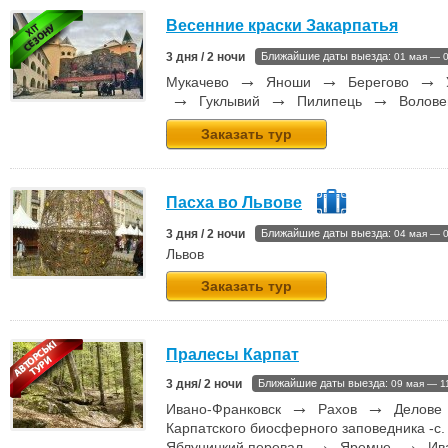
Весенние краски Закарпатья
3 дня / 2 ночи
Ближайшие даты выезда:
01 мая — 
→
→
→
Мукачево
Яноши
Берегово
→
→
→
Гуклывий
Пилипець
Волове
Заказать тур
Пасха во Львове
3 дня / 2 ночи
Ближайшие даты выезда:
04 мая — 
Львов
Заказать тур
Пралесы Карпат
3 дня/ 2 ночи
Ближайшие даты выезда:
09 мая — 1
→
→
Ивано-Франковск
Рахов
Делове
Карпатского биосферного заповедника -с.
→
→
Яблуницкий перевал
Яремче
Ива