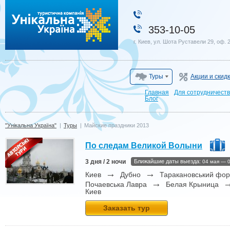
"Унікальна Україна"
353-10-05
г. Киев, ул. Шота Руставели 29, оф. 
Туры
Акции и скид
Главная
Для сотрудничест
Блог
"Унікальна Україна"
|
Туры
|
Майские праздники 2013
По следам Великой Волыни
3 дня / 2 ночи
Ближайшие даты выезда:
04 мая — 
→
→
Киев
Дубно
Таракановський фо
→
Почаевська Лавра
Белая Крыница
Киев
Заказать тур