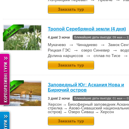
Заказать тур
Тропой Серебряной земли (4 дня)
4 дня/ 3 ночи
Ближайшие даты выезда:
09 мая — 1
→
→
Мукачево
Чинадиево
Замок Сен
→
→
Рицкая ГЭС
озеро Синевир
водо
→
Долина нарциссов
сплав по Тисе
Заказать тур
Заповедный Юг: Аскания Нова и
Бирючий остров
3 дня/ 2 ночи
Ближайшие даты выезда:
01 мая — 0
Херсон → Биосферный заповедник Аскан
стрелка → Азово-Сивашский национальний
остров) → Озеро Сиваш → Херсон
Заказать тур