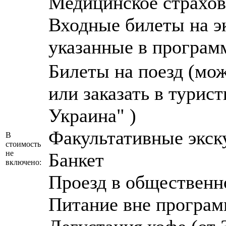
Медицинское страхов
Входные билеты на э
указанные в програм
Билеты на поезд (мо
или заказать в турис
Украина" )
Факультативные экск
В
стоимость
не
Банкет
включено:
Проезд в общественн
Питание вне програ