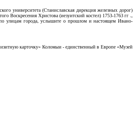
ого университета (Станиславская дирекция железных дорог)
го Воскресения Христова (иезуитский костел) 1753-1763 гг .,
е по улицам города, услышите о прошлом и настоящем Ивано-
«визитную карточку» Коломыи - единственный в Европе «Музей