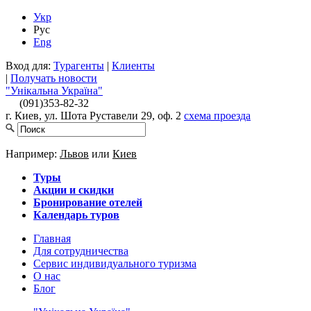
Укр
Рус
Eng
Вход для:
Турагенты
|
Клиенты
|
Получать новости
"Унікальна Україна"
(091)
353-82-32
г. Киев, ул. Шота Руставели 29, оф. 2
схема проезда
Например:
Львов
или
Киев
Туры
Акции и скидки
Бронирование отелей
Календарь туров
Главная
Для сотрудничества
Сервис индивидуального туризма
О нас
Блог