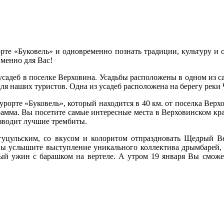
те «Буковель» и одновременно познать традиции, культуру и об
именно для Вас!
 усадеб в поселке Верховина. Усадьбы расположены в одном из 
ля наших туристов. Одна из усадеб расположена на берегу реки 
рорте «Буковель», который находится в 40 км. от поселка Верхо
рамма. Вы посетите самые интересные места в Верховинском кр
изводит лучшие трембиты.
-гуцульским, со вкусом и колоритом отпраздновать Щедрый В
 услышите выступление уникального коллектива дрымбарей, для
ый ужин с барашком на вертеле. А утром 19 января Вы сможе