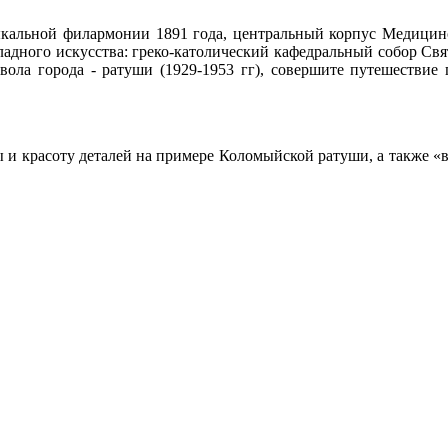
альной филармонии 1891 года, центральный корпус Медицинск
адного искусства: греко-католический кафедральный собор Свято
вола города - ратуши (1929-1953 гг), совершите путешестви
 и красоту деталей на примере Коломыйской ратуши, а также 