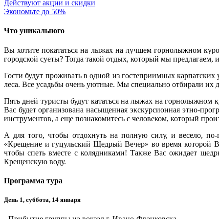
Действуют акции и скидки
Экономьте до 50%
Что уникального
Вы хотите покататься на лыжах на лучшем горнолыжном курор
городской суеты? Тогда такой отдых, который мы предлагаем, 
Гости будут проживать в одной из гостеприимных карпатских
леса. Все усадьбы очень уютные. Мы специально отбирали их д
Пять дней туристы будут кататься на лыжах на горнолыжном ку
Вас будет организована насыщенная экскурсионная этно-прог
инструментов, а еще познакомитесь с человеком, который про
А для того, чтобы отдохнуть на полную силу, и весело, по
«Крещение и гуцульский Щедрый Вечер» во время которой Вы
чтобы спеть вместе с колядниками! Также Вас ожидает щедр
Крещенскую воду.
Программа тура
День 1, суббота, 14 января
- Прибытие группы на вокзал г. Ивано-Франковска