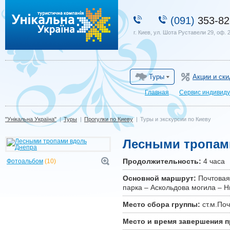
"Унікальна Україна"
(091)
353-82
г. Киев, ул. Шота Руставели 29, оф. 
Туры
Акции и ски
Главная
Сервис индивиду
"Унікальна Україна"
|
Туры
|
Прогулки по Киеву
|
Туры и экскурсии по Киеву
Лесными тропам
Продолжительность:
4 часа
Фотоальбом
(10)
Основной маршрут:
Почтовая
парка – Аскольдова могила – 
Место сбора группы:
ст.м.Поч
Место и время завершения 