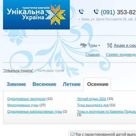
"Унікальна Україна"
(091)
353-82
г. Киев, ул. Шота Руставели 29, оф. 
Туры
Акции и ски
Главная
Сервис индивиду
"Унікальна Україна"
|
Календарь туров
Зимние
Весенние
Летние
Осенние
Однодневные экскурсии
(12)
Летний отдых 2011
(15)
Многодневные туры
(27)
Туры выходного дня
(11)
Однодневные корпоративные туры
(1)
Туры и экскурсии по Каменец-Подол
(3)