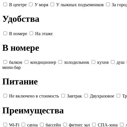
В центре
У моря
У лыжных подъемников
За горо
Удобства
В номере
На этаже
В номере
балкон
кондиционер
холодильник
кухня
душ
мини-бар
Питание
Не включено в стоимость
Завтрак
Двухразовое
Тр
Преимущества
Wi-Fi
сауна
бассейн
фитнес зал
СПА-зона