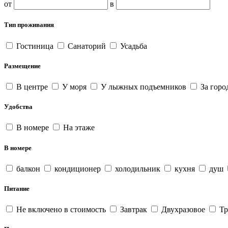
от
в
Тип проживания
Гостиница
Санаторий
Усадьба
Размещение
В центре
У моря
У лыжных подъемников
За горо
Удобства
В номере
На этаже
В номере
балкон
кондиционер
холодильник
кухня
душ
Питание
Не включено в стоимость
Завтрак
Двухразовое
Тр