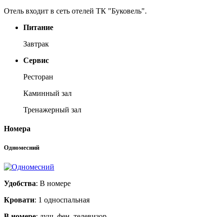
Отель входит в сеть отелей ТК "Буковель".
Питание
Завтрак
Сервис
Ресторан
Каминный зал
Тренажерный зал
Номера
Одномесний
Удобства
: В номере
Кровати
: 1 односпальная
В номере
: душ, фен, телевизор