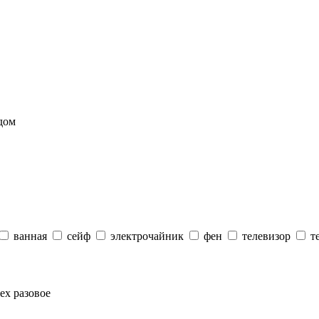
дом
ванная
сейф
электрочайник
фен
телевизор
т
ех разовое