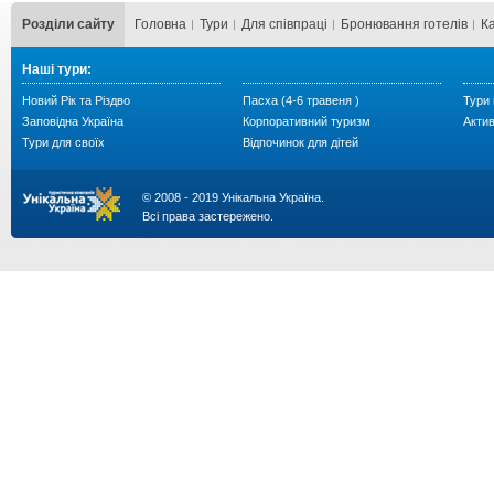
Розділи сайту
Головна
Тури
Для cпівпраці
Бронювання готелів
К
Наші тури:
Новий Рік та Різдво
Пасха (4-6 травеня )
Тури 
Заповідна Україна
Корпоративний туризм
Акти
Тури для своїх
Відпочинок для дітей
© 2008 - 2019 Унікальна Україна.
Всі права застережено.
...