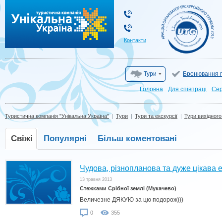
Туристична компанія "Унікальна Україна"
Контакти
Тури
Бронювання г
Головна
Для cпівпраці
Сер
Туристична компанія "Унікальна Україна"
|
Тури
|
Тури та екскурсії
|
Тури вихідного
Свіжі
Популярні
Більш коментовані
Чудова, різнопланова та дуже цікава е
13 травня 2013
Стежками Срібної землі (Мукачево)
Величезне ДЯКУЮ за цю подорож)))
0
355