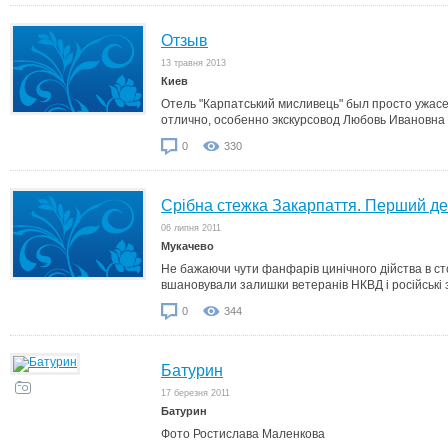
Отзыв
13 травня 2013
Киев
Отель "Карпатський мисливець" был просто ужасе
отлично, особенно экскурсовод Любовь Ивановна
0
330
Срібна стежка Закарпаття. Перший д
06 липня 2011
Мукачево
Не бажаючи чути фанфарів цинічного дійства в ст
вшановували залишки ветеранів НКВД і російські 
0
344
Батурин
17 березня 2011
Батурин
Фото Ростислава Маленкова