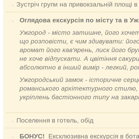
Зустріч групи на привокзальній площі в
-
Оглядова екскурсія по місту та в У
-
Ужгород - місто затишне, його хочетьс
що розповісти, є чим здивувати: його
аромат його кав'ярень, лиск його брук
не хоче відпускати. А цвітіння сакур
абсолютно в інший вимір - легкий, р
Ужгородський замок - історичне серц
романського архітектурного стилю, 
укріплень бастіонного типу на закар
Поселення в готель, обід
-
БОНУС!
Ексклюзивна екскурсія в бота
-