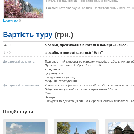
Готель розташований неподалік від центру міста.
Послуги готелю:
сауна, солярій, косметологічний кабінет, 
Коментарі
0
Вартість туру
(грн.)
490
з особи, проживання в готелі в номері «Бізнес»
520
з особи, в номері категорії "Еліт"
До вартості включено:
Транспортний супровід по маршруту комфортабельним авто
Проживання в готелі обраної категорії
2 сніданок
супровід гіда
Екскурсійний супровід
Медичне страхування
До вартості не включено:
Квитки на потяг (купуються самостійно або замовляються в ту
Вхідні квитки у музеї та замки – орієнтовно 30 грн.
Обід
Вечеря
Екскурсія та дегустація вин на Середнянському винзаводі - 45
Подібні тури: