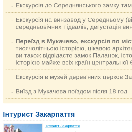
Екскурсія до Середнянського замку там
-
Екскурсія на винзавод у Середньому (в
-
середньовічних підвалів, дегустація вин
Переїзд в Мукачево, екскурсія по міс
-
тисячолітньою історією, цікавою архітек
ви також відвідаєте замок Паланок, істо
історією майже всіх країн центральної 
Екскурсія в музей дерев'яних церков З
-
Виїзд з Мукачева поїздом після 18 год
-
Інтурист Закарпаття
Інтурист Закарпаття