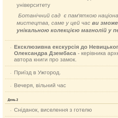
університету
Ботанічний сад є пам'яткою націон
мистецтва, саме у цей час
ви змож
унікальною колекцією магнолій у п
Ексклюзивна екскурсія до Невицьког
-
Олександра Дзембаса
- керівника арх
автора книги про замок.
Приїзд в Ужгород.
-
Вечеря, вільний час
-
День 2
Сніданок, виселення з готелю
-