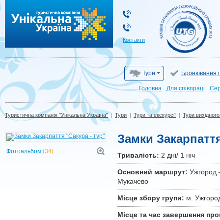
Туристична компанія "Унікальна Україна"
Контакти
Тури
Бронювання г
Головна
Для cпівпраці
Сер
Туристична компанія "Унікальна Україна"
|
Тури
|
Тури та екскурсії
|
Тури вихідного
Замки Закарпаття
Фотоальбом
(34)
Тривалiсть:
2 дні/ 1 ніч
Основний маршрут:
Ужгород –
Мукачево
Місце збору групи:
м. Ужгород
Місце та час завершення про