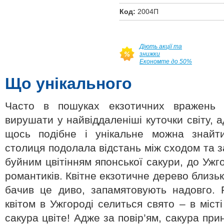
Код:
2004П
Діють акції та
знижки
Економте до 50%
Що унікального
Часто в пошуках екзотичних вражень м
вирушати у найвіддаленіші куточки світу, 
щось подібне і унікальне можна знайти
столиця подолала відстань між сходом та 
буйним цвітінням японської сакури, до Ужго
романтиків. Квітне екзотичне дерево близько
бачив це диво, запамятовують надовго.
квітом в Ужгороді селиться свято – в міст
сакура цвіте! Адже за повір’ям, сакура при