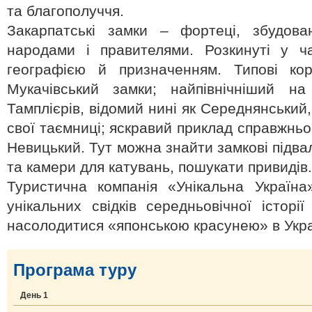
та благополуччя.
Закарпатські замки – фортеці, збудова
народами і правителями. Розкинуті у ча
географією й призначенням. Типові кор
Мукачівський замки; найпівнічніший на
Тамплієрів, відомий нині як Середнянський
свої таємниці; яскравий приклад справжньо
Невицький. Тут можна знайти замкові підва
та камери для катувань, пошукати привидів.
Туристична компанія «Унікальна Україна
унікальних свідків середньовічної історі
насолодитися «японською красунею» в Укра
Програма туру
День 1