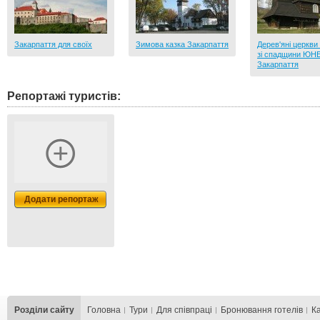
Закарпаття для своїх
Зимова казка Закарпаття
Дерев'яні церкви
зі спадщини ЮН
Закарпаття
Репортажі туристів:
Додати репортаж
Розділи сайту
Головна
Тури
Для cпівпраці
Бронювання готелів
К