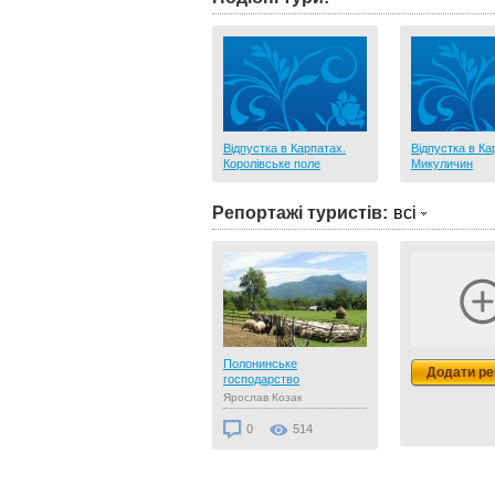
Відпустка в Карпатах.
Відпустка в Ка
Королівське поле
Микуличин
Репортажі туристів:
всі
Полонинське
Додати ре
господарство
Ярослав Козак
0
514