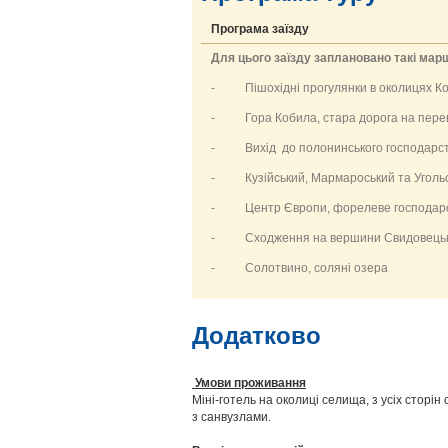
Програма заїзду
Для цього заїзду заплановано такі мар
- Пішохідні прогулянки в околицях Ко
- Гора Кобила, стара дорога на перев
- Вихід до полонинського господарст
- Кузійський, Мармароський та Угольсь
- Центр Європи, форелеве господар
- Сходження на вершини Свидовецького
- Солотвино, соляні озера
Додатково
Умови проживання
Міні-готель на околиці селища, з усіх сторін
з санвузлами.