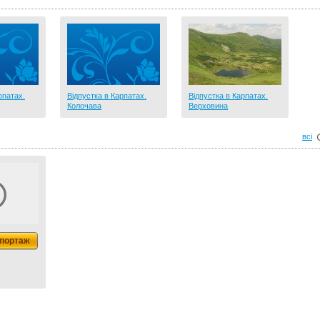
рпатах.
Відпустка в Карпатах.
Відпустка в Карпатах.
Колочава
Верховина
всі
портаж