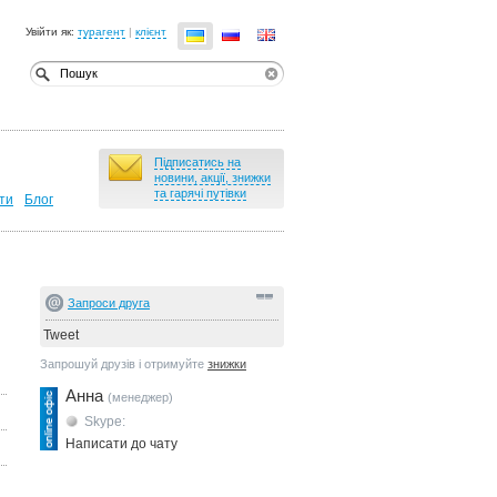
Увійти як:
турагент
|
клієнт
Підписатись на
новини, акції, знижки
та гарячі путівки
ти
Блог
Запроси друга
Tweet
Запрошуй друзів і отримуйте
знижки
Анна
(менеджер)
Skype:
Написати до чату