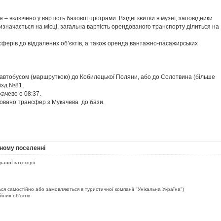
я – включено у вартість базової програми. Вхідні квитки в музеї, заповідники
изначається на місці, загальна вартість орендованого транспорту ділиться на
ферів до віддалених об’єктів, а також оренда вантажно-пасажирських
м автобусом (маршруткою) до Кобилецької Поляни, або до Солотвина (більше
оїзд №81,
качеве о 08:37.
ізовано трансфер з Мукачева до бази.
сному поселенні
раної категорії
ься самостійно або замовляються в туристичної компанії "Унікальна Україна")
ійних об’єктів