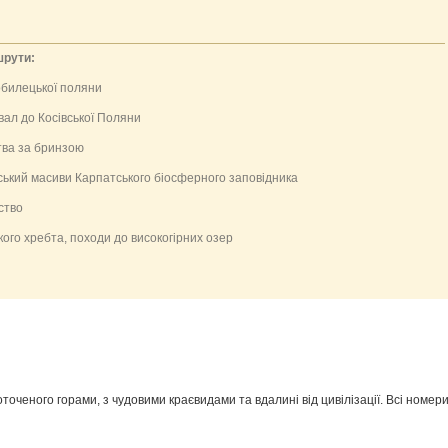
шрути:
билецької поляни
ал до Косівської Поляни
ва за бринзою
кий масиви Карпатського біосферного заповідника
ство
 хребта, походи до високогірних озер
 оточеного горами, з чудовими краєвидами та вдалині від цивілізації. Всі номер