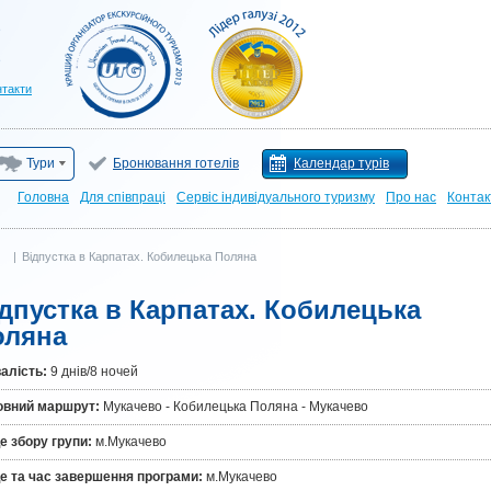
нтакти
Тури
Бронювання готелів
Календар турів
Головна
Для cпівпраці
Сервіс індивідуального туризму
Про нас
Контак
|
|
Відпустка в Карпатах. Кобилецька Поляна
дпустка в Карпатах. Кобилецька
оляна
алiсть:
9 днів/8 ночей
овний маршрут:
Мукачево - Кобилецька Поляна - Мукачево
е збору групи:
м.Мукачево
е та час завершення програми:
м.Мукачево