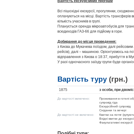
Вартість екскурсійних програм
Всі пішохідні екскурсії, прогулянки, сходженн
оплачуються на місці. Вартість трансферів в
кількість учасників в групі.
Планується оренда мікроавтобусів для транс
всюдиходів ГАЗ-66 для підйому в гори.
Добирання до місця проведення:
з Києва до Мукачева поїздом, далі рейсови
рейсів), далі – машиною. Орієнтуємось на п
відправлення з Києва о 18:37, прибуття в Му
У разі одночасного заїзду групи буде орган
Вартість туру
(грн.)
1875
з особи, при двомі
До вартості включено:
Проживання в готелі об
супровід гіда
Екскурсійний супровід
Сніданки та вечері
До вартості не включено:
Квитки на потяг (купуют
Вхідні квитки до екскурс
Факультативні екскурсії
Подібні тури: