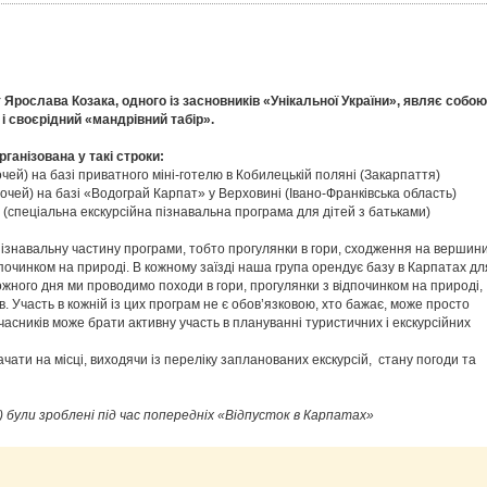
 Ярослава Козака, одного із засновників «Унікальної України», являє собою
 і своєрідний «мандрівний табір».
ганізована у такі строки:
очей) на базі приватного міні-готелю в Кобилецькій поляні (Закарпаття)
ночей) на базі «Водограй Карпат» у Верховині (Івано-Франківська область)
 (спеціальна екскурсійна пізнавальна програма для дітей з батьками)
ізнавальну частину програми, тобто прогулянки в гори, сходження на вершини
дпочинком на природі. В кожному заїзді наша група орендує базу в Карпатах дл
 Кожного дня ми проводимо походи в гори, прогулянки з відпочинком на природі,
в. Участь в кожній із цих програм не є обов’язковою, хто бажає, може просто
часників може брати активну участь в плануванні туристичних і екскурсійних
ати на місці, виходячи із переліку запланованих екскурсій, стану погоди та
) були зроблені під час попередніх «Відпусток в Карпатах»