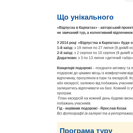
Що унікального
«Відпуска в Карпатах» - авторський проект
не звичаний тур, а колективний відпочинок
У 2014 році «Відпустка в Карпатах» буде ор
1-й заїзд:
з 19 липня по 27 липня (9 днів/8 н
2-й заїзд:
з 2 серпня по 10 серпня (9 днів/8 
Додатково:
з 3 по 13 липня «дитячий табір»
Концепція подорожі -
поєднати активну та п
подорожі до цікавих місць із комфортним ві
відпочинку, прогулянок в гори та екскурсій.
або екскурсії, залежно від побажань учасникі
залишитись відпочивати на базі. Кожний із у
програм.
План екскурсій на кожний день будемо визнач
побажань учасників.
Гід - керівник подорожі - Ярослав Козак
Всі фотографії (в галереї та в репортажах
Програма туру