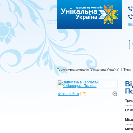
Туристична компанія "Унікальна Україна"
Ко
Туристична компанія "Унікальна Україна"
|
Тури
Ві
П
Фотоальбом
(17)
Трив
Осн
Місц
Місц