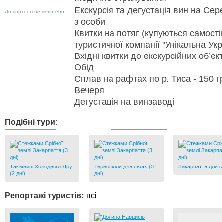
Екскурсія та дегустація вин на Сер
До вартості не включено:
з особи
Квитки на потяг (купуються самост
туристичної компанії "Унікальна Укр
Вхідні квитки до екскурсійних об’єкт
Обід
Сплав на рафтах по р. Тиса - 150 г
Вечеря
Дегустація на винзаводі
Подібні тури:
Таємниці Холодного Яру
Тернопілля для своїх (3
Закарпаття для с
(2 дні)
дні)
Репортажі туристів:
всі