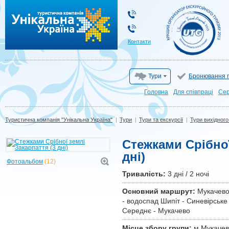
Туристична компанія "Унікальна Україна"
Контакти
Тури
Бронювання г
Головна
Для cпівпраці
Сер
Туристична компанія "Унікальна Україна"
|
Тури
|
Тури та екскурсії
|
Тури вихідного
Стежками Срібної
дні)
Фотоальбом
(12)
Тривалiсть:
3 дні / 2 ночі
Основний маршрут:
Мукачево 
- водоспад Шипіт - Синевірське
Середнє - Мукачево
Місце збору групи:
м.Мукачево