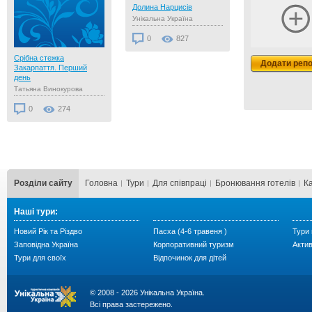
Долина Нарцисів
Унікальна Україна
0
827
Срібна стежка
Додати реп
Закарпаття. Перший
день
Татьяна Винокурова
0
274
Розділи сайту
Головна
Тури
Для cпівпраці
Бронювання готелів
К
Наші тури:
Новий Рік та Різдво
Пасха (4-6 травеня )
Тури 
Заповідна Україна
Корпоративний туризм
Акти
Тури для своїх
Відпочинок для дітей
© 2008 - 2026 Унікальна Україна.
Всі права застережено.