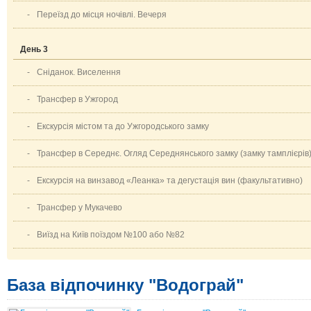
-
Переїзд до місця ночівлі. Вечеря
День 3
-
Сніданок. Виселення
-
Трансфер в Ужгород
-
Екскурсія містом та до Ужгородського замку
-
Трансфер в Середнє. Огляд Середнянського замку (замку тамплієрів
-
Екскурсія на винзавод «Леанка» та дегустація вин (факультативно)
-
Трансфер у Мукачево
-
Виїзд на Київ поїздом №100 або №82
База відпочинку "Водограй"