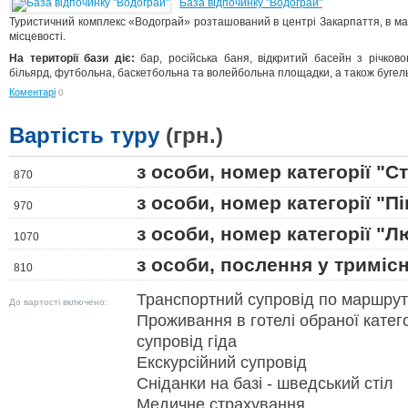
База відпочинку "Водограй"
Туристичний комплекс «Водограй» розташований в центрі Закарпаття, в мал
місцевості.
На території бази діє:
бар, російська баня, відкритий басейн з річков
більярд, футбольна, баскетбольна та волейбольна площадки, а також бугел
Коментарі
0
Вартість туру
(грн.)
з особи, номер категорії "С
870
з особи, номер категорії "П
970
з особи, номер категорії "Л
1070
з особи, послення у триміс
810
Транспортний супровід по маршру
До вартості включено:
Проживання в готелі обраної катего
супровід гіда
Екскурсійний супровід
Сніданки на базі - шведський стіл
Медичне страхування