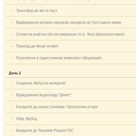
-
Трансфер до міста Хуст
-
Відвідування долини нарцисів, екскурсія до Хустського замку
-
Сплав на рафтах або катамаранах по р. Тиса (факультативно);
-
Переїзд до місця ночівлі
-
Поселення в туристичному комплексі «Водограй»
День 2
-
Сніданок. Виїзд на екскурсію
-
Відвідування водоспаду "Шипіт"
-
Екскурсія до озера Синевир. Прогулянка в гори
-
Обід. Від'їзд
-
Екскурсія до Теребле-Ріцької ГЕС