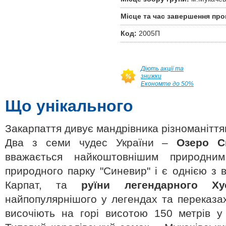
Місце та час завершення про
Код:
2005П
Діють акції та
знижки
Економте до 50%
Що унікального
Закарпаття дивує мандрівника різноманітт
Два з семи чудес України –
Озеро С
вважається найкоштовнішим природним
природного парку "Синевир" і є однією з в
Карпат, та
руїни легендарного Ху
найпопулярнішого у легендах та переказах
височіють на горі висотою 150 метрів у