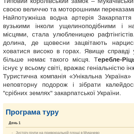
Типовий королівський замок – Мукачівський
своєю величчю та моторошними переказам
Найпотужніша водна артерія Закарпаття 
вузькими інколи ущелиноподібними і н
місцями, стала улюбленицею рафтінгісті
долина, де щовесни зацвітають нарциси
ховатися високо в горах. Явище справді у
більше немає такого місця. Т
еребле-Ріц
існує у всьому світі, вражає геніальністю і
Туристична компанія «Унікальна Україна
неповторну подорож і зібрати калейдо
"срібних землях" закарпатської України.
Програма туру
День 1
-
Зустріч групи на привокзальній площі в Мукачево