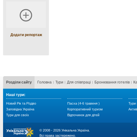
Додати репортаж
Розділи сайту
Головна
Тури
Для cпівпраці
Бронювання готелів
К
Наші тури:
Новий Рік та Різдво
Пасха (4-6 травеня )
Тури 
Заповідна Україна
Корпоративний туризм
Акти
Тури для своїх
Відпочинок для дітей
© 2008 - 2026 Унікальна Україна.
Всі права застережено.