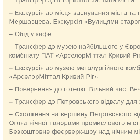
– Трансфер до історичної частини міста
– Екскурсія до місця заснування міста та 
Мершавцева. Екскурсія «Вулицями старог
– Обід у кафе
– Трансфер до музею найбільшого у Євро
комбінату ПАТ «АрселорМіттал Кривий Рі
– Екскурсія до музею металургійного ком
«АрселорМіттал Кривий Ріг»
– Повернення до готелю. Вільний час. Ве
– Трансфер до Петровського відвалу для з
–
Сходження на вершину Петровського відв
Огляд нічної панорами промислового міста
Безкоштовне феєрверк-шоу над нічним м