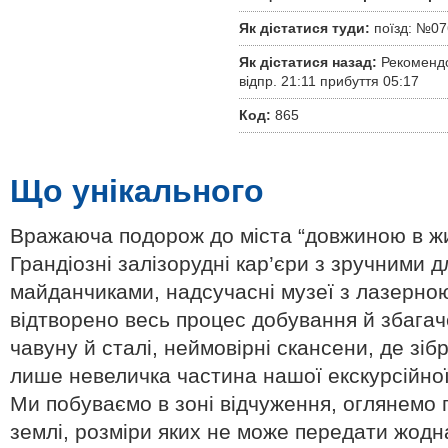
Як дістатися туди:
поїзд: №076
Як дістатися назад:
Рекомендов
відпр. 21:11 прибуття 05:17
Код:
865
Що унікального
Вражаюча подорож до міста “довжиною в жи
Грандіозні залізорудні кар’єри з зручними
майданчиками, надсучасні музеї з лазерно
відтворено весь процес добування й збагач
чавуну й сталі, неймовірні скансени, де зіб
лише невеличка частина нашої екскурсійно
Ми побуваємо в зоні відчуження, оглянемо 
землі, розміри яких не може передати жодн