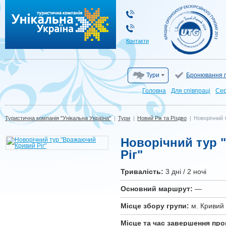
Туристична компанія "Унікальна Україна"
Контакти
Тури
Бронювання г
Головна
Для cпівпраці
Сер
Туристична компанія "Унікальна Україна"
|
Тури
|
Новий Рік та Різдво
|
Новорічний 
Новорічний тур 
Ріг"
Тривалiсть:
3 дні / 2 ночі
Основний маршрут:
—
Місце збору групи:
м. Кривий 
Місце та час завершення про