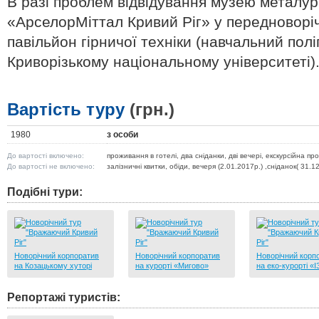
В разі проблем відвідування музею металур
«АрселорМіттал Кривий Ріг» у передноворіч
павільйон гірничої техніки (навчальний пол
Криворізькому національному університеті)
Вартість туру
(грн.)
1980
з особи
До вартості включено:
проживання в готелі, два сніданки, дві вечері, екскурсійна п
До вартості не включено:
залізничні квитки, обіди, вечеря (2.01.2017р.) ,сніданок( 31.1
Подібні тури:
Новорічний корпоратив
Новорічний корпоратив
Новорічний корп
на Козацькому хуторі
на курорті «Мигово»
на еко-курорті «
Репортажі туристів: