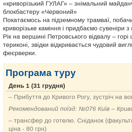
«криворізький ГУЛАГ» – знімальний майданч
блокбастеру «Червоний»
Покатаємось на підземному трамваї, побач
криворізьке каміння і придбаємо сувеніри з
Рік на вершині Петровського відвалу – горі
териконі, звідки відкривається чудовий вигля
феєрверки.
Програма туру
День 1 (31 грудня)
– Прибуття до Кривого Рогу, зустріч на во
Рекомендований поїзд: №076 Київ – Крив
–
трансфер до готелю. Сніданок (факульта
ціна - 80 грн)