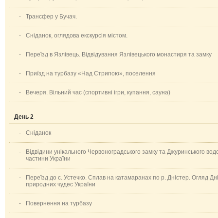
-
Трансфер у Бучач.
-
Сніданок, оглядова екскурсія містом.
-
Переїзд в Язлівець. Відвідування Язлівецького монастиря та замку
-
Приїзд на турбазу «Над Стрипою», поселення
-
Вечеря. Вільний час (спортивні ігри, купання, сауна)
День 2
-
Сніданок
-
Відвідини унікального Червоноградського замку та Джуринського во
частини України
-
Переїзд до с. Устечко. Сплав на катамаранах по р. Дністер. Огляд Дн
природних чудес України
-
Повернення на турбазу