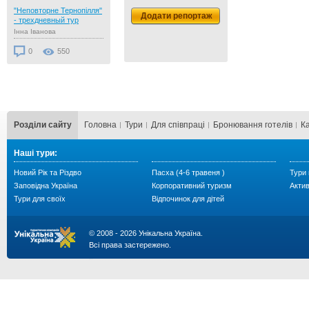
"Неповторне Тернопілля"
Додати репортаж
- трехдневный тур
Інна Іванова
0
550
Розділи сайту
Головна
Тури
Для cпівпраці
Бронювання готелів
К
Наші тури:
Новий Рік та Різдво
Пасха (4-6 травеня )
Тури 
Заповідна Україна
Корпоративний туризм
Акти
Тури для своїх
Відпочинок для дітей
© 2008 - 2026 Унікальна Україна.
Всі права застережено.
...