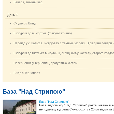
-
Вечеря, вільний час.
День 3
-
Сніданок. Виїзд
-
Екскурсія до м. Чортків. (факультативно)
-
Переїзд у с. Залісся. Інструктаж з техніки безпеки. Відвідини печер
-
Екскурсія до містечка Микулинці, огляд замку, костелу, старого клад
-
Повернення у Тернопіль, прогулянка містом.
-
Виїзд з Тернополя
База "Над Стрипою"
База "Над Стрипою"
База відпочинку "Над Стрипою" розташована в еко
неподалеку від села Скоморохи, за 25 км від міста 