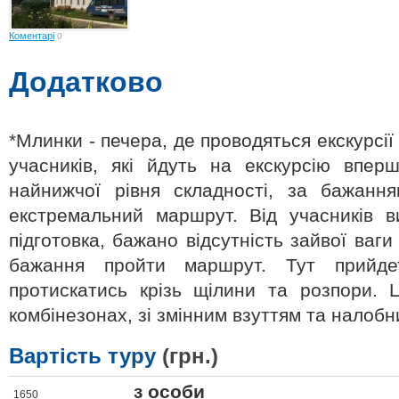
Коментарі
0
Додатково
*Млинки - печера, де проводяться екскурсії
учасників, які йдуть на екскурсію впер
найнижчої рівня складності, за бажанн
екстремальний маршрут. Від учасників в
підготовка, бажано відсутність зайвої ваг
бажання пройти маршрут. Тут прийде
протискатись крізь щілини та розпори. Ц
комбінезонах, зі змінним взуттям та налоб
Вартість туру
(грн.)
з особи
1650