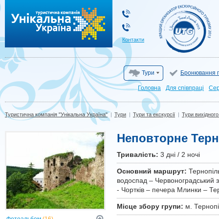
Туристична компанія "Унікальна Україна"
Контакти
Тури
Бронювання г
Головна
Для cпівпраці
Сер
Туристична компанія "Унікальна Україна"
|
Тури
|
Тури та екскурсії
|
Тури вихідного
Неповторне Терн
Тривалiсть:
3 дні / 2 ночі
Основний маршрут:
Тернопіль
водоспад – Червоноградський за
- Чортків – печера Млинки – Те
Місце збору групи:
м. Тернопі