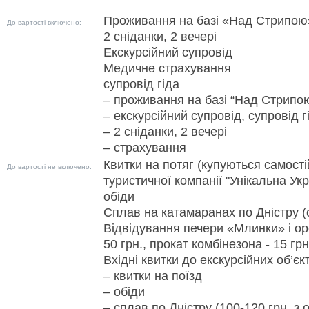
Проживання на базі «Над Стрипою
До вартості включено:
2 сніданки, 2 вечері
Екскурсійний супровід
Медичне страхування
супровід гіда
– проживання на базі “Над Стрипо
– екскурсійний супровід, супровід г
– 2 сніданки, 2 вечері
– страхування
Квитки на потяг (купуються самост
До вартості не включено:
туристичної компанії "Унікальна Укр
обіди
Сплав на катамаранах по Дністру (о
Відвідування печери «Млинки» і ор
50 грн., прокат комбінезона - 15 грн
Вхідні квитки до екскурсійних об’єкт
– квитки на поїзд
– обіди
– сплав по Дністру (100-120 грн. з 