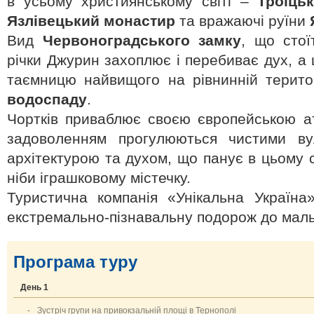
в усьому християнському світі –
Троїць
Язлівецький монастир
та вражаючі руїни
Вид
Червоноградського замку
, що стої
річки Джурин захоплює і перебиває дух, а 
таємницю найвищого на рівнинній терито
водоспаду
.
Чортків приваблює своєю європейською а
задоволенням прогулюються чистими ву
архітектурою та духом, що панує в цьому 
ніби іграшковому містечку.
Туристична компанія «Унікальна Україна
екстремально-пізнавальну подорож до маль
Програма туру
День 1
-
Зустріч групи на привокзальній площі в Тернополі