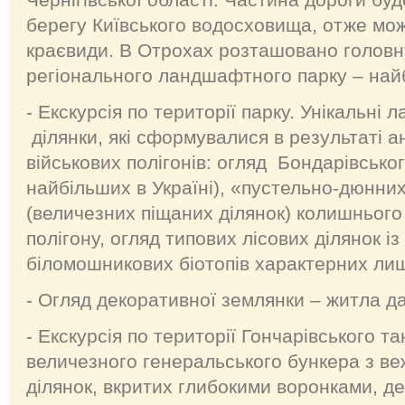
берегу Київського водосховища, отже мо
краєвиди. В Отрохах розташовано головн
регіонального ландшафтного парку – найб
- Екскурсія по території парку. Унікальн
ділянки, які сформувалися в результаті 
військових полігонів: огляд Бондарівсько
найбільших в Україні), «пустельно-дюнн
(величезних піщаних ділянок) колишнього
полігону, огляд типових лісових ділянок і
біломошникових біотопів характерних ли
- Огляд декоративної землянки – житла да
- Екскурсія по території Гончарівського та
величезного генеральського бункера з веж
ділянок, вкритих глибокими воронками, д