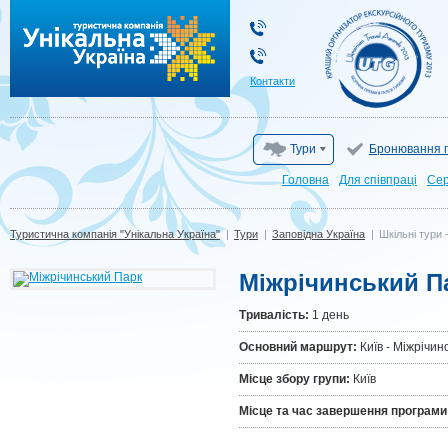
Туристична компанія "Унікальна Україна"
Контакти
Тури
Бронювання г
Головна
Для cпівпраці
Сер
Туристична компанія "Унікальна Україна"
|
Тури
|
Заповідна Україна
|
Шкільні тури 
Міжрічинський П
Тривалiсть:
1 день
Основний маршрут:
Київ - Міжрічи
Місце збору групи:
Київ
Місце та час завершення програми