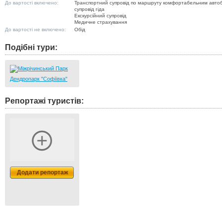
До вартості включено:
Транспортний супровід по маршруту комфортабельним авто
супровід гіда
Екскурсійний супровід
Медичне страхування
До вартості не включено:
Обід
Подібні тури:
Дендропарк "Софіївка"
Репортажі туристів:
Додати репортаж