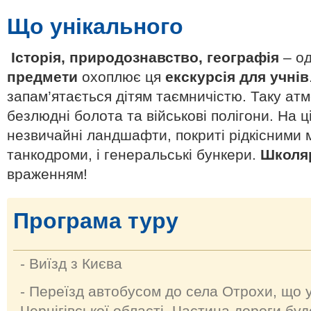
Що унікального
Історія, природознавство, географія
– о
предмети
охоплює ця
екскурсія для учнів
запам’ятається дітям таємничістю. Таку а
безлюдні болота та військові полігони. На ці
незвичайні ландшафти, покриті рідкісними м
танкодроми, і генеральські бункери.
Школя
враженням!
Програма туру
- Виїзд з Києва
- Переїзд автобусом до села Отрохи, що 
Чернігівської області. Частина дороги бу