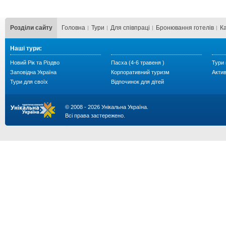
Розділи сайту
Головна
Тури
Для cпівпраці
Бронювання готелів
К
Наші тури:
Новий Рік та Різдво
Пасха (4-6 травеня )
Тури 
Заповідна Україна
Корпоративний туризм
Акти
Тури для своїх
Відпочинок для дітей
© 2008 - 2026 Унікальна Україна.
Всі права застережено.
...