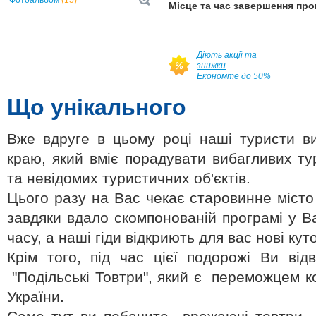
Фотоальбом
(15)
Місце та час завершення про
Діють акції та
знижки
Економте до 50%
Що унікального
Вже вдруге в цьому році наші туристи 
краю, який вміє порадувати вибагливих т
та невідомих туристичних об'єктів.
Цього разу на Вас чекає старовинне місто
завдяки вдало скомпонованій програмі у В
часу, а наші гіди відкриють для вас нові кут
Крім того, під час цієї подорожі Ви від
"Подільські Товтри", який є переможцем к
України.