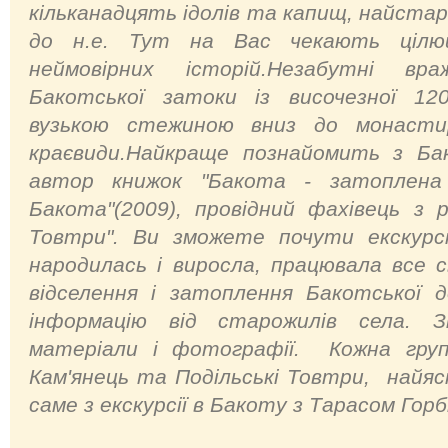
кільканадцять ідолів та капищ, найстар
до н.е. Тут на Вас чекають цілю
неймовірних історій.Незабутні вр
Бакотської затоки із височезної 120
вузькою стежиною вниз до монасти
краєвиди.Найкраще познайомить з Б
автор книжок "Бакота - затоплена 
Бакота"(2009), провідний фахівець з р
Товтри". Ви зможете почути екскурс
народилась і виросла, працювала все 
відселення і затоплення Бакотської 
інформацію від старожилів села. Зіб
матеріали і фотографії. Кожна група
Кам'янець та Подільські Товтри, найяс
саме з екскурсії в Бакоту з Тарасом Гор