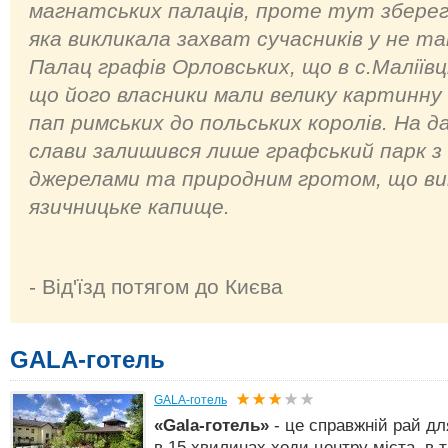
магнатських палаців, проте тут зберегл
яка викликала захват сучасників у не т
Палац графів Орловських, що в с.Маліїв
що його власники мали велику картинну
пап римських до польських королів. На д
слави залишився лише графський парк з
джерелами та природним гротом, що ви
язичницьке капище.
- Від'їзд потягом до Києва
GALA-готель
GALA-готель
«Gala-готель»
- це справжній рай дл
в 15 хвилинах ходи центру міста, в 