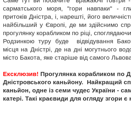
Саме тут ви побачите вражаючі товтри -
сарматського моря, "гори навпаки" - гл
притоків Дністра, і, нарешті, його величніс
найбільший у Європі, де ми здійснимо спр
прогулянку корабликом по ріці, споглядаючи
Родзинкою туру буде відвідування Бакот
місця на Дністрі, де на дні могутнього во
місто Бакота, яке старіше від самого Львов
Ексклюзив!
Прогулянка корабликом по Д
Дністровського каньйону. Найкращий сп
каньйон, одне із семи чудес України - с
катері. Такі краєвиди для огляду згори 