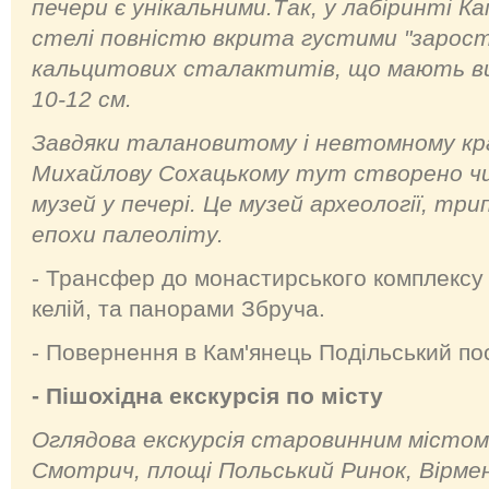
печери є унікальними.Так, у лабіринті К
стелі повністю вкрита густими "зарос
кальцитових сталактитів, що мають в
10-12 см.
Завдяки талановитому і невтомному кр
Михайлову Сохацькому тут створено чи
музей у печері. Це музей археології, тр
епохи палеоліту.
- Трансфер до монастирського комплексу 
келій, та панорами Збруча.
- Повернення в Кам'янець Подільський пос
- Пішохідна екскурсія по місту
Оглядова екскурсія старовинним містом,
Смотрич, площі Польський Ринок, Вірме