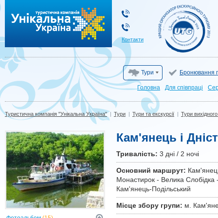
Туристична компанія "Унікальна Україна"
Контакти
Тури
Бронювання г
Головна
Для cпівпраці
Сер
Туристична компанія "Унікальна Україна"
|
Тури
|
Тури та екскурсії
|
Тури вихідного
Кам'янець і Дніс
Тривалiсть:
3 дні / 2 ночі
Основний маршрут:
Кам'янець
Монастирок - Велика Слобідка -
Кам'янець-Подільський
Місце збору групи:
м. Кам'яне