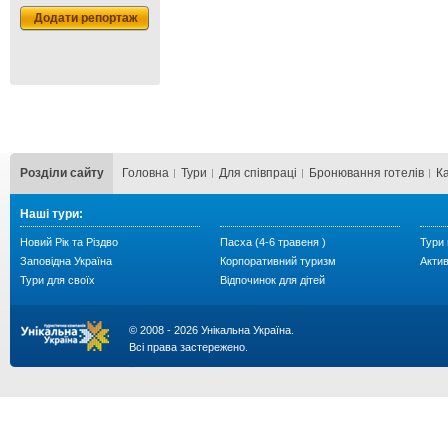
Додати репортаж
Розділи сайту
Головна
Тури
Для cпівпраці
Бронювання готелів
К
Наші тури:
Новий Рік та Різдво
Пасха (4-6 травеня )
Тури 
Заповідна Україна
Корпоративний туризм
Акти
Тури для своїх
Відпочинок для дітей
© 2008 - 2026 Унікальна Україна.
Всі права застережено.
...