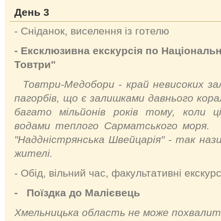
День 3
- Сніданок, виселення із готелю
- Ексклюзивна екскурсія по Національ
Товтри"
Товтри-Медобори - край невисоких за
пагорбів, що є залишками давнього кора
багато мільйонів років тому, коли ц
водами теплого Сарматського моря. "
"Наддністрянська Швейцарія" - так нази
жителі.
- Обід, вільний час, факультативні екскурс
-
Поїздка до Малієвець
Хмельницька область не може похвалит