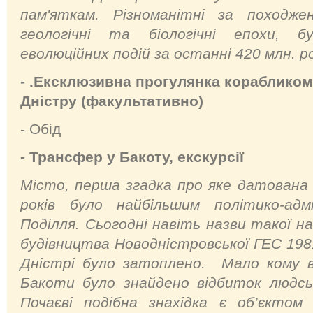
пам'яткам. Різноманітні за походже
геологічні та біологічні епохи, б
еволюційних подій за останні 420 млн. ро
- .Ексклюзивна прогулянка корабликом
Дністру (факультативно)
- Обід
- Трансфер у Бакоту, екскурсії
Місто, перша згадка про яке датована
років було найбільшим політико-ад
Поділля. Сьогодні навіть назви такої на
будівництва Новодністровської ГЕС 198
Дністрі було затоплено. Мало кому в
Бакоти було знайдено відбиток людсь
Почаєві подібна знахідка є об’єктом