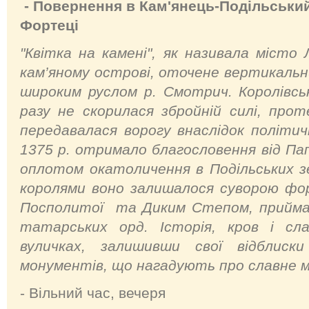
- Повернення в Кам'янець-Подільський,
Фортеці
"Квітка на камені", як називала місто 
кам’яному острові, оточене вертикаль
широким руслом р. Смотрич. Королівс
разу не скорилася збройній силі, про
передавалася ворогу внаслідок політи
1375 р. отримало благословення від П
оплотом окатоличення в Подільських зе
королями воно залишалося суворою фо
Посполитої та Диким Степом, приймаю
татарських орд. Історія, кров і сл
вуличках, залишивши свої відблиск
монументів, що нагадують про славне м
- Вільний час, вечеря