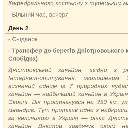
Кафедрального коcтьолу з турецьким 
- Вільний час, вечеря
День 2
- Сніданок
- Трансфер до берегів Дністровського 
Слобідка)
Дністровський каньйон, згідно з рі
Інтернет-опитування, оголошеним
визнаний одним із 7 природних чудес
каньйон — найбільший каньйон в Україн
Європі. Він простягнувся на 250 км, у
меандрів. Тут протікає одна з найкраси
за величиною в Україні — річка Дніст
каньйон Дністра завдячує своїм не