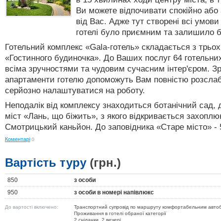
Ви можете відпочивати спокійно або 
від Вас. Адже тут створені всі умов
готелі було приємним та залишило бе
Готельний комплекс «Gala-готель» складається з трьох
«Гостинного будиночка». До Ваших послуг 64 готельних
всіма зручностями та чудовим сучасним інтер'єром. Зр
апартаменти готелю допоможуть Вам повністю розсла
серйозно налаштуватися на роботу.
Неподалік від комплексу знаходиться ботанічний сад, 
міст «Лань, що біжить», з якого відкривається захопл
Смотрицький каньйон. До заповідника «Старе місто» - 
Коментарі
0
Вартість туру
(грн.)
850
з особи
950
з особи в номері напівлюкс
До вартості включено:
Транспортний супровід по маршруту комфортабельним авто
Проживання в готелі обраної категорії
2 сніданки, 2 вечері