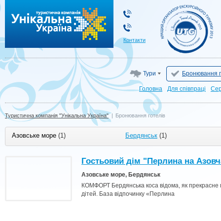
Туристична компанія "Унікальна Україна"
Контакти
Тури
Бронювання г
Головна
Для cпівпраці
Сер
Туристична компанія "Унікальна Україна"
|
Бронювання готелів
Азовське море
(1)
Бердянськ
(1)
Гостьовий дім "Перлина на Азовч
Азовське море, Бердянськ
КОМФОРТ Бердянська коса відома, як прекрасне мі
дітей. База відпочинку «Перлина