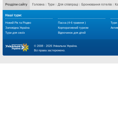
Розділи сайту
Головна
Тури
Для cпівпраці
Бронювання готелів
К
Наші тури:
Новий Рік та Різдво
Пасха (4-6 травеня )
Тури 
Заповідна Україна
Корпоративний туризм
Акти
Тури для своїх
Відпочинок для дітей
© 2008 - 2026 Унікальна Україна.
Всі права застережено.
...