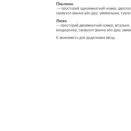
Півлюкс
— просторий однокімнатний номер, двоспальн
санвузол (ванна або душ, умивальник, туалет
Люкс
— просторий двокімнатний номер, вітальня, 
кондиціонер, санвузол (ванна або душ, умива
Є можливість для додаткових місць.