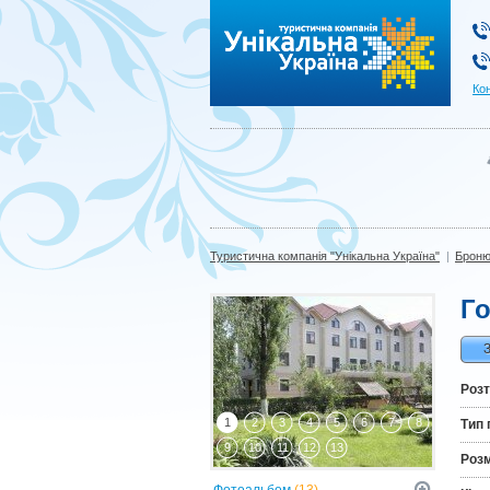
Туристична компанія "Унікальна Україна"
Ко
Туристична компанія "Унікальна Україна"
|
Броню
Го
Роз
1
2
3
4
5
6
7
8
Тип 
9
10
11
12
13
Роз