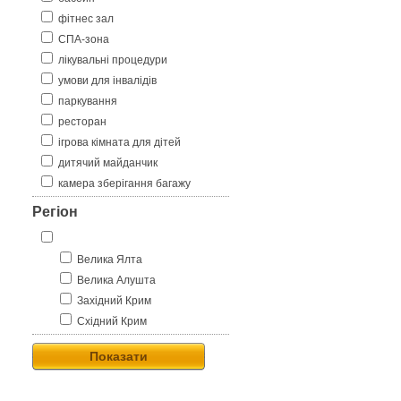
фітнес зал
СПА-зона
лікувальні процедури
умови для інвалідів
паркування
ресторан
ігрова кімната для дітей
дитячий майданчик
камера зберігання багажу
Регіон
Велика Ялта
Велика Алушта
Західний Крим
Східний Крим
Показати