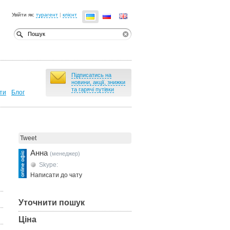
Увійти як:
турагент
|
клієнт
Підписатись на
новини, акції, знижки
та гарячі путівки
ти
Блог
Tweet
Анна
(менеджер)
Skype:
Написати до чату
Уточнити пошук
Ціна