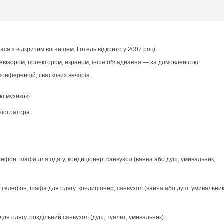
аса з відкритим вогнищем. Готель відкрито у 2007 році.
евізором, проектором, екраном, інше обладнання — за домовленістю.
конференцій, святкових вечорів.
ою музикою.
ністратора.
елефон, шафа для одягу, кондиціонер, санвузол (ванна або душ, умивальник,
, телефон, шафа для одягу, кондиціонер, санвузол (ванна або душ, умивальник
для одягу, роздільний санвузол (душ; туалет, умивальник).