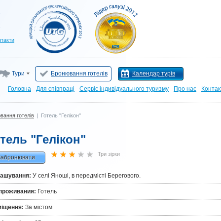
нтакти
Тури
Бронювання готелів
Календар турів
Головна
Для cпівпраці
Сервіс індивідуального туризму
Про нас
Контак
вання готелів
|
Готель "Гелікон"
тель "Гелікон"
Три зірки
Забронювати
ташування:
У селі Яноші, в передмісті Берегового.
проживания:
Готель
міщення:
За містом