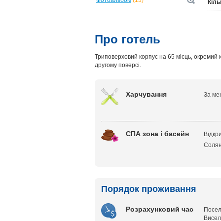
Фотоальбом
(13)
Кіль
Про готель
Триповерховий корпус на 65 місць, окремий к
другому поверсі.
Харчування
За мен
СПА зона і басейн
Відкри
Солян
Порядок проживання
Розрахунковий час
Посел
Висел