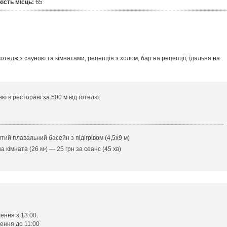
кість місць:
65
отедж з сауною та кімнатами, рецепція з холом, бар на рецепції, їдальня на
ю в ресторані за 500 м від готелю.
тий плавальний басейн з підігрівом (4,5х9 м)
а кімната (26 м
) — 25 грн за сеанс (45 хв)
2
ення з 13:00.
ення до 11:00