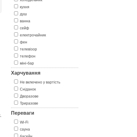
холодильник
кухня
душ
ванна
сейф
електрочайник
фен
телевізор
телефон
міні-бар
Харчування
Не включено у вартість
Сніданок
Дворазове
Триразове
Переваги
,
Wi-Fi
сауна
басейн