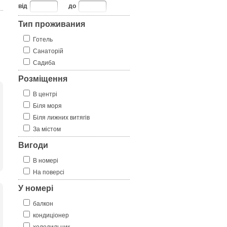
від
до
Тип проживания
Готель
Санаторій
Садиба
Розміщення
В центрі
Біля моря
Біля лижних витягів
За містом
Вигоди
В номері
На поверсі
У номері
балкон
кондиціонер