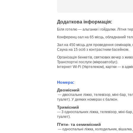
Додаткова інформація:
Біля готелю — альтанки і гойдалки. Літня тер
Конференц-зал на 65 місць, обладнаний тел
Зал на 450 місць для проведення семінарів, 
Сауна на 15 осіб з контрастним басейном.
Організація бенкетів, святкових вечер з жив
Транспортні послуги (мікроавтобус).
Інтернет Wi-Fi (Укртелеком), картки — в адмі
Номера:
Двомісний
— двоспальне ліжко, телевізор, міні-бар, т
туалет). У деяких номерах є балкон.
Тримісний
— 3 односпальних ліжка, телевізор, міні-бар
туалет).
П'яти- та семимісний
— односпальні ліжка, холодильник, вішалка 