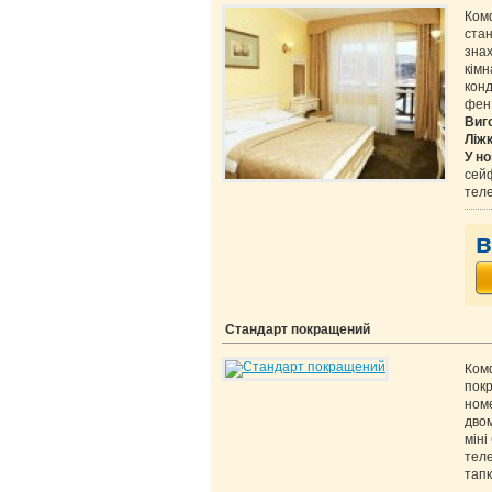
Ком
ста
знах
кімн
конд
фен,
Виг
Ліж
У но
сейф
теле
в
Стандарт покращений
Ком
пок
ном
двом
міні
теле
тапк