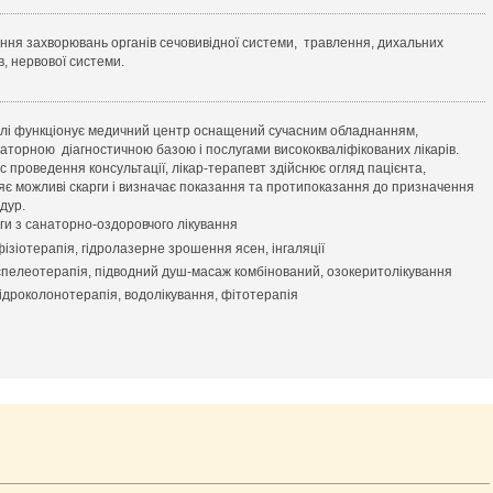
ання захворювань органів сечовивідної системи, травлення, дихальних
в, нервової системи.
елі функціонує медичний центр оснащений сучасним обладнанням,
аторною діагностичною базою і послугами висококваліфікованих лікарів.
ас проведення консультації, лікар-терапевт здійснює огляд пацієнта,
яє можливі скарги і визначає показання та протипоказання до призначення
дур.
ги з санаторно-оздоровчого лікування
фізіотерапія, гідролазерне зрошення ясен, інгаляції
спелеотерапія, підводний душ-масаж комбінований, озокеритолікування
гідроколонотерапія, водолікування, фітотерапія