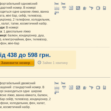
фортабельний одномісний
ндартний номер. В номері
одиться одне широке ліжко, ванна
ата, міні бар, сейф, телевізор,
иціонер, 2 телефони, холодильник,
 халат, тапки, косметичний набір.
оди
: В номері
ка
: 1 двоспальне ліжко
мері
: балкон, кондиціонер, душ,
, електрочайник, фен, телевізор,
фон, міні-бар
ід 438 до 598 грн.
Займе 1 хвилину
фортабельний двомісний
ращений стандартний номер. В
ері знаходиться одне широке
існе ліжко, ванна кімната, балкон,
 бар сейф, телевізор, кондиціонер, 2
фони, холодильник, фен, халат,
и, косметичний набір.