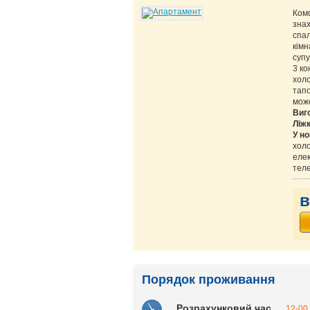
Ком
знах
спал
кімн
супу
3 ко
холо
тапо
може
Виг
Ліж
У но
холо
елек
теле
в
Порядок проживання
Розрахунковий час
12-00