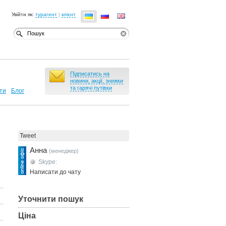
Увійти як:
турагент
|
клієнт
Підписатись на
новини, акції, знижки
та гарячі путівки
ти
Блог
Tweet
Анна
(менеджер)
Skype:
Написати до чату
Уточнити пошук
Ціна