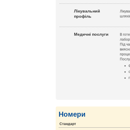
Лікувальний
Лікув
профіль
шляхі
Медичні послуги
В гот
лабор
Під ч
виясн
проце
Послу
Номери
Стандарт