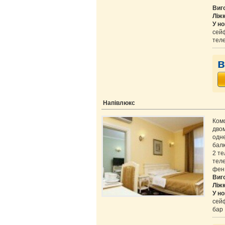
Виг
Ліж
У но
сейф
теле
в
Напівлюкс
Ком
двом
одне
балк
2 те
теле
фен,
Виг
Ліж
У но
сейф
бар