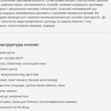
тологічний і масажний кабінети, 10-метровий басейн з протитечією, фінська
, римська парна, спелеокомната, солярій, озокеритолікування, різновиди
дного і мануального масажів, обгортання, сучасний тренажерний зал.
ці нададуть кваліфіковану допомогу з підтримки прекрасної форми. Всі
дури проводяться з використанням високоякісних засобів і препаратів. До
 клієнтів всі види професійного догляду за шкірою обличчя і тіла,
анни, таласотерапія, манікюр, педикюр
раструктура готелю:
ний центр
ет послуги WI-FI
атр, бібліотека, настільний теніс
елнес-центр
 мінеральних вод, фіто-бар
ольф, пункт прокату гірських велосипедів
 дитяча площадка, дитяча ігрова кімната, няня
ран, мангал
ка що охороняється
я одягу, сушка для білизни, обслуговування в номерах
ренцзал на 40 місць.