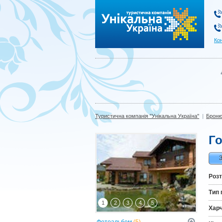
Туристична компанія "Унікальна Україна"
Ко
Туристична компанія "Унікальна Україна"
|
Броню
Го
Роз
Тип 
1
2
3
4
5
Хар