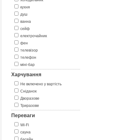
холодильник
кухня
душ
ванна
сейф
електрочайник
фен
телевізор
телефон
міні-бар
Харчування
Не включено у вартість
Сніданок
Дворазове
Триразове
Переваги
Wi-Fi
сауна
басейн