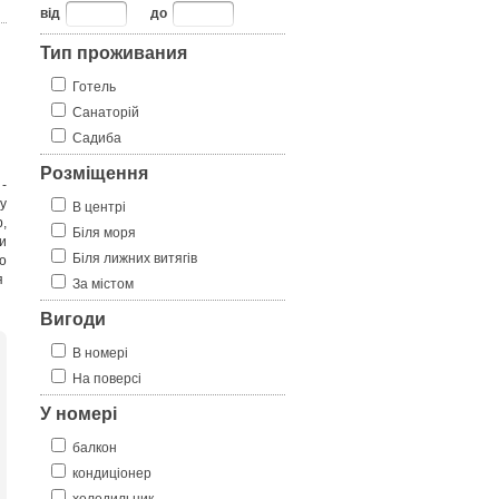
від
до
Тип проживания
Готель
Санаторій
Садиба
Розміщення
-
у
В центрі
,
Біля моря
и
Біля лижних витягів
го
тя
За містом
Вигоди
В номері
На поверсі
У номері
балкон
кондиціонер