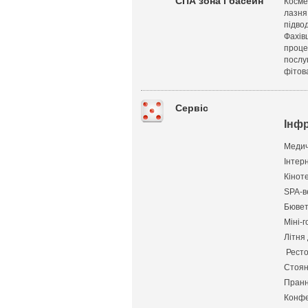
СПА зона і басейн
Косме
лазня
підво
Фахів
проце
послуг
фітов
Сервіс
Інф
Медич
Інтерн
Кіноте
SPA-в
Бювет
Міні-г
Літня
Ресто
Стоян
Пранн
Конфе