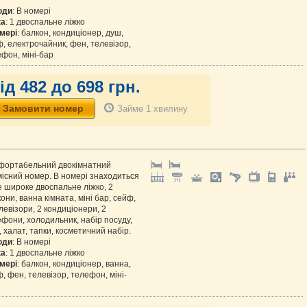
оди
: В номері
ка
: 1 двоспальне ліжко
мері
: балкон, кондиціонер, душ,
, електрочайник, фен, телевізор,
фон, міні-бар
ід 482 до 698 грн.
Займе 1 хвилину
фортабельний двокімнатний
існий номер. В номері знаходиться
 широке двоспальне ліжко, 2
они, ванна кімната, міні бар, сейф,
левізори, 2 кондиціонери, 2
фони, холодильник, набір посуду,
 халат, тапки, косметичний набір.
оди
: В номері
ка
: 1 двоспальне ліжко
мері
: балкон, кондиціонер, ванна,
, фен, телевізор, телефон, міні-