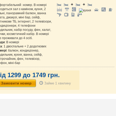
фортабельний номер. В номері
одиться зал з каміном, кухня, 2
ьні, панорамний балкон, ванна
ата, джакузі, міні бар, сейф,
тникове ТБ, інтернет, 2 телевізори,
ндиціонери, 4 телефони
дильник, набір посуду, фен, халат,
чки, косметичний набір. В номері
 проживати до 4 осіб.
оди
: В номері
ка
: 1 двоспальне + 2 додаткових
мері
: балкон, кондиціонер,
дильник, кухня, ванна, сейф,
трочайник, фен, телевізор,
фон, міні-бар
ід 1299 до 1749 грн.
Займе 1 хвилину