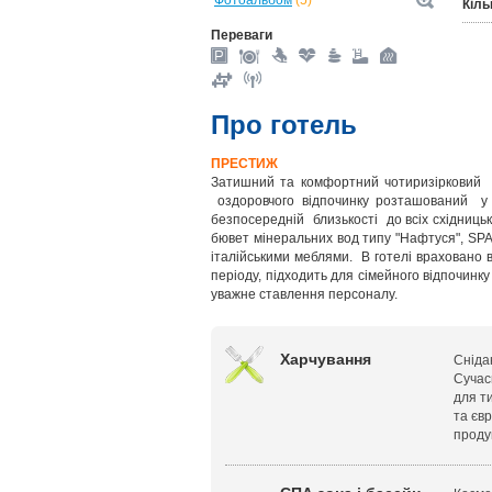
Фотоальбом
(5)
Кіль
Переваги
Про готель
ПРЕСТИЖ
Затишний та комфортний чотиризірков
оздоровчого відпочинку розташований у м
безпосередній близькості до всіх східницьк
бювет мінеральних вод типу "Нафтуся", SP
італійськими меблями. В готелі враховано в
періоду, підходить для сімейного відпочинку з
уважне ставлення персоналу.
Харчування
Снідан
Сучас
для ти
та євр
проду