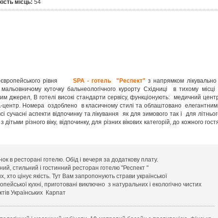
кість місць:
54
ий європейського рівня
SPA - готель "Респект"
з напрямком лікувально 
альовничому куточку бальнеологічного курорту Східниці в тихому місці 
им джерел, В готелі високі стандарти сервісу, функціонують: медичний центр
A-центр. Номера оздоблено в класичному стилі та облаштовано елегантним
сі сучасні аспекти відпочинку та лікування як для зимового так і для літньо
 дітьми різного віку, відпочинку, для різних вікових категорій, до кожного гос
ок в ресторані готелю. Обід і вечеря за додаткову плату.
ний, стильний і гостинний ресторан готелю "Респект "
х, хто цінує якість. Тут Вам запропонують страви української
опейської кухні, приготовані виключно з натуральних і екологічно чистих
ктів Українських Карпат