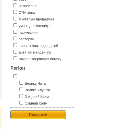
фітнес зал
СПА-зона
лікувальні процедури
умови для інвалідів
паркування
ресторан
ігрова кімната для дітей
дитячий майданчик
камера зберігання багажу
Регіон
Велика Ялта
Велика Алушта
Західний Крим
Східний Крим
Показати