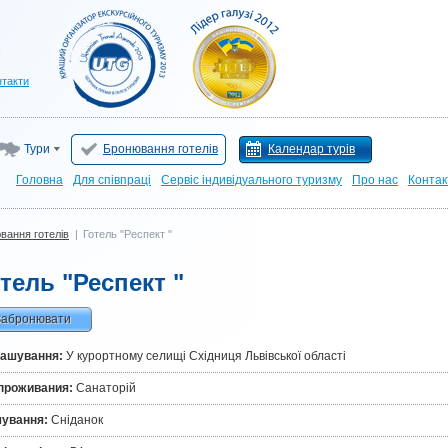
нтакти
Тури
Бронювання готелів
Календар турів
Головна
Для cпівпраці
Сервіс індивідуального туризму
Про нас
Контак
вання готелів
|
Готель "Респект "
тель "Респект "
Забронювати
ташування:
У курортному селищі Східниця Львівської області
проживания:
Санаторій
чування:
Сніданок