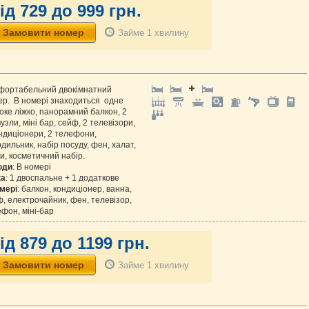
ід 729 до 999 грн.
Займе 1 хвилину
фортабельний двокімнатний
ер. В номері знаходиться одне
ке ліжко, панорамний балкон, 2
узли, міні бар, сейф, 2 телевізори,
ндиціонери, 2 телефони,
дильник, набір посуду, фен, халат,
и, косметичний набір.
оди
: В номері
ка
: 1 двоспальне + 1 додаткове
мері
: балкон, кондиціонер, ванна,
, електрочайник, фен, телевізор,
фон, міні-бар
ід 879 до 1199 грн.
Займе 1 хвилину