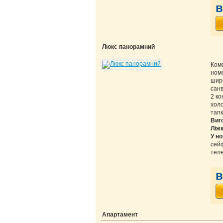
в
Люкс панорамний
Ком
ном
широ
санв
2 ко
холо
тапк
Виг
Ліж
У но
сейф
теле
в
Апартамент