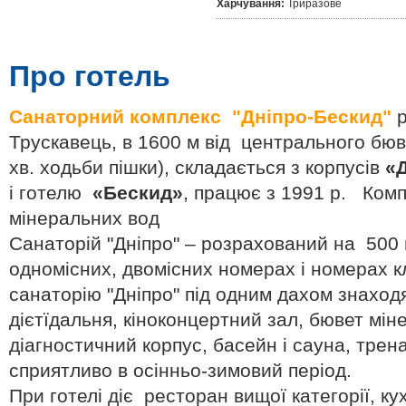
Харчування:
Триразове
Про готель
Санаторний комплекс "Дніпро-Бескид"
р
Трускавець, в 1600 м від центрального бюв
хв. ходьби пішки), складається з корпусів
«
і готелю
«Бескид»
, працює з 1991 р. Ком
мінеральних вод
Санаторій "Дніпро" – розрахований на 500 
одномісних, двомісних номерах і номерах к
санаторію "Дніпро" під одним дахом знаход
дієтїдальня, кіноконцертний зал, бювет мін
діагностичний корпус, басейн і сауна, тре
сприятливо в осінньо-зимовий період.
При готелі діє ресторан вищої категорії, к