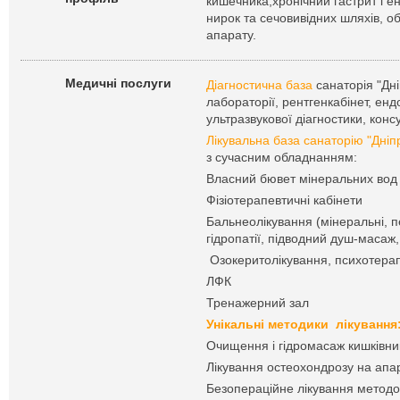
кишечника,хронічний гастрит і ен
нирок та сечовивідних шляхів, о
апарату.
Медичні послуги
Діагностична база
санаторія "Дніп
лабораторії, рентгенкабінет, енд
ультразвукової діагностики, консу
Лікувальна база санаторію "Дніп
з сучасним обладнанням:
Власний бювет мінеральних вод
Фізіотерапевтичні кабінети
Бальнеолікування (мінеральні, пе
гідропатії, підводний душ-масаж,
Озокеритолікування, психотерап
ЛФК
Тренажерний зал
Унікальні методики лікування
Очищення і гідромасаж кишківник
Лікування остеохондрозу на апар
Безопераційне лікування методо