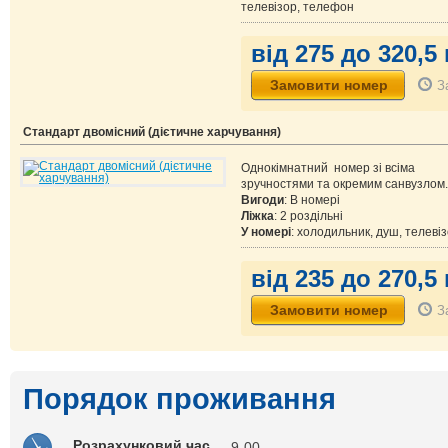
телевізор, телефон
від 275 до 320,5 
З
Стандарт двомісний (дієтичне харчування)
Однокімнатний номер зі всіма
зручностями та окремим санвузлом.
Вигоди
: В номері
Ліжка
: 2 роздільні
У номері
: холодильник, душ, телеві
від 235 до 270,5 
З
Порядок проживання
Розрахунковий час
9-00