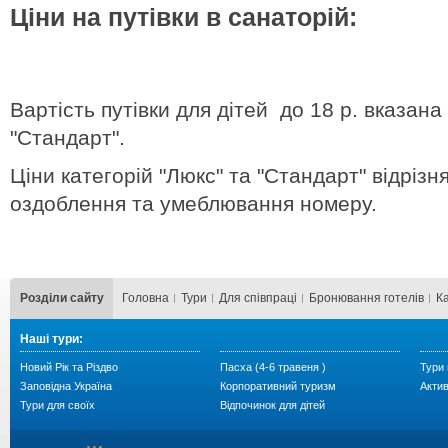
Ціни на путівки в санаторій:
Вартість путівки для дітей до 18 р. вказан
"Стандарт".
Ціни категорій "Люкс" та "Стандарт" відрізн
оздоблення та умеблювання номеру.
Розділи сайту
Головна
Тури
Для cпівпраці
Бронювання готелів
К
Наші тури:
Новий Рік та Різдво
Пасха (4-6 травеня )
Тури 
Заповідна Україна
Корпоративний туризм
Акти
Тури для своїх
Відпочинок для дітей