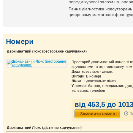
передміхурової залози на апара
Рання діагностика новоутворень
цифровому мамографі французь
Номери
Двокімнатний Люкс (ресторанне харчування)
Просторий двокімнатний номер зі в
зручностями та окремим санвузлом.
Додаткове ліжко - диван.
Вигоди
: В номері
Ліжка
: 1 двоспальне ліжко
У номері
: балкон, холодильник, душ,
телевізор, телефон
від 453,5 до 1013
З
Двокімнатний Люкс (дієтичне харчування)