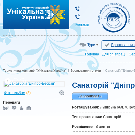
Туристична компанія "Унікальна Україна"
Контакти
Тури
Бронювання г
Головна
Для cпівпраці
Сер
Туристична компанія "Унікальна Україна"
|
Бронювання готелів
|
Санаторій "Дніпро-
1
2
3
Санаторій "Дніп
Фотоальбом
(3)
Забронювати
Переваги
Розташування:
Львівська обл. м.Тру
Тип проживания:
Санаторій
Розміщення:
В центрі