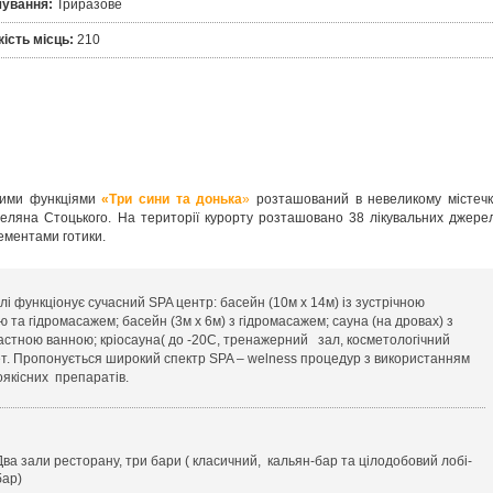
чування:
Триразове
кість місць:
210
вчими функціями
«Три сини та донька
»
розташований в невеликому містечк
меляна Стоцького. На території курорту розташовано 38 лікувальних джерел
ементами готики.
елі функціонує сучасний SPA центр: басейн (10м х 14м) із зустрічною
ю та гідромасажем; басейн (3м х 6м) з гідромасажем; сауна (на дровах) з
астною ванною; кріосауна( до -20С, тренажерний зал, косметологічний
ет. Пропонується широкий спектр SPA – welness процедур з використанням
оякісних препаратів.
Два зали ресторану, три бари ( класичний, кальян-бар та цілодобовий лобі-
бар)