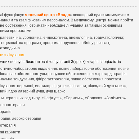
елі функціонує
медичний центр «Владо
» оснащений сучасним медичним
нанням та кваліфікованим персоналом. В медичному центрі можна пройти
не обстеження і отримати необхідне лікування за такими основними
ними програмами:
рапевтична, урологічна, ендоскопічна, гінекологічна, травматологічна;
тицелюлітна програма, програма порушення обміну речовин;
топедична.
и з лікування:
чних послуг – безкоштовні консультації 3(трьох) лікарів-спеціалістів.
остично-лабораторне відділення: повне лабораторне обстеження, повне
іональне обстеження: ультразвукове обстеження, електрокардіографія,
нальне зондування, фіброгастроскопія, повне обстеження простати
ікування: перлинні, скипидарні, вуглекислі ванни, підводний душ-масаж,
дний, гідро лазерний душі, душ Шарко.
 мінеральних вод типу «Нафтуся», «Боржомі», «Содова», «Залізиста»
колонотерапія
терапія
ерапія, аерокріотерапія
отерапія
ні кабінети