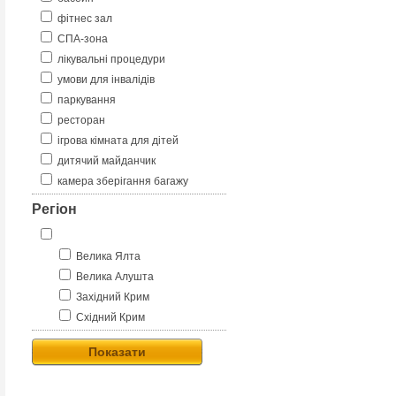
фітнес зал
СПА-зона
лікувальні процедури
умови для інвалідів
паркування
ресторан
ігрова кімната для дітей
дитячий майданчик
камера зберігання багажу
Регіон
Велика Ялта
Велика Алушта
Західний Крим
Східний Крим
Показати