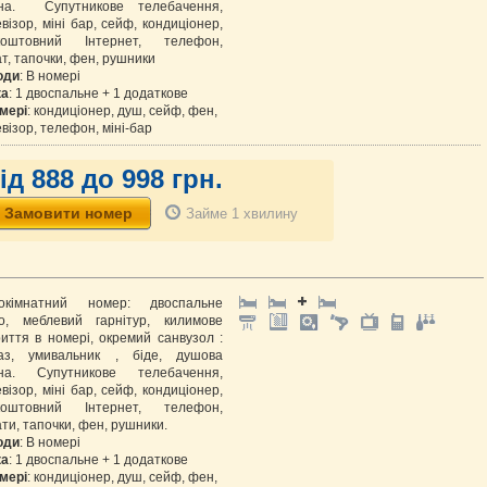
іна. Супутникове телебачення,
візор, міні бар, сейф, кондиціонер,
коштовний Інтернет, телефон,
т, тапочки, фен, рушники
оди
: В номері
ка
: 1 двоспальне + 1 додаткове
мері
: кондиціонер, душ, сейф, фен,
візор, телефон, міні-бар
ід 888 до 998 грн.
Займе 1 хвилину
окімнатний номер: двоспальне
ко, меблевий гарнітур, килимове
иття в номері, окремий санвузол :
таз, умивальник , біде, душова
іна. Супутникове телебачення,
візор, міні бар, сейф, кондиціонер,
коштовний Інтернет, телефон,
ти, тапочки, фен, рушники.
оди
: В номері
ка
: 1 двоспальне + 1 додаткове
мері
: кондиціонер, душ, сейф, фен,