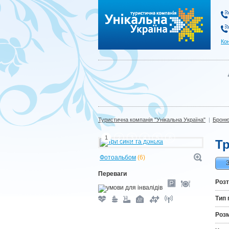
Туристична компанія "Унікальна Україна"
Ко
Туристична компанія "Унікальна Україна"
|
Броню
1
2
3
4
5
6
Тр
Фотоальбом
(6)
Переваги
Роз
Тип 
Роз