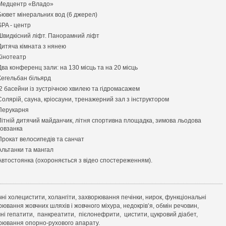
Медцентр «Владо»
Бювет мінеральних вод (6 джерел)
SPA - центр
Швидкісний ліфт. Панорамний ліфт
Дитяча кімната з нянею
Кінотеатр
Два конференц зали: на 130 місць та на 20 місць
Кегельбан більярд
2 басейни із зустрічною хвилею та гідромасажем
Солярій, сауна, кріосауни, тренажерний зал з інструктором
Перукарня
Літній дитячий майданчик, літня спортивна площадка, зимова льодова
ковзанка
Прокат велосипедів та санчат
Альтанки та мангал
Автостоянка (охороняється з відео спостереженням).
чні холецистити, холангіти, захворювання печінки, нирок, функціональні
рювання жовчних шляхів і жовчного міхура, недокрів’я, обмін речовин,
чні гепатити, панкреатити, пієлонефрити, цистити, цукровий діабет,
рювання опорно-рухового апарату.