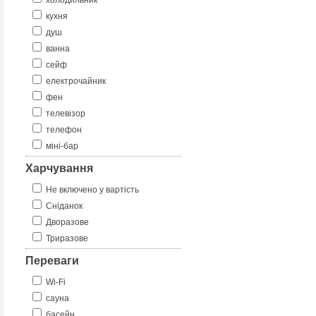
холодильник
кухня
душ
ванна
сейф
електрочайник
фен
телевізор
телефон
міні-бар
Харчування
Не включено у вартість
Сніданок
Дворазове
Триразове
Переваги
Wi-Fi
сауна
басейн