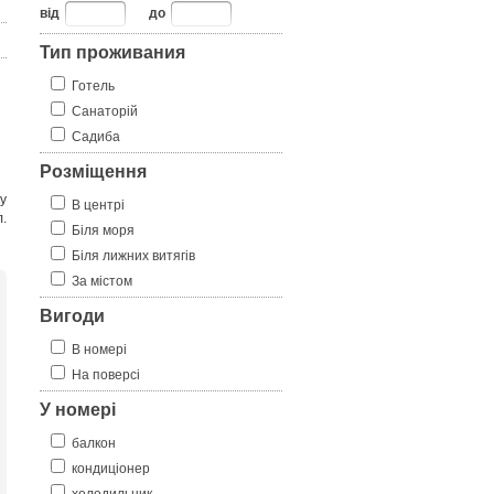
від
до
Тип проживания
Готель
Санаторій
Садиба
Розміщення
у
В центрі
.
Біля моря
Біля лижних витягів
За містом
Вигоди
В номері
На поверсі
У номері
балкон
кондиціонер