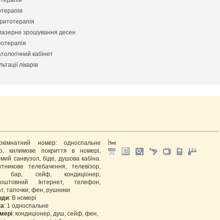
терапія
отерапія
ритотерапія
лазерне зрошування десен
отерапія
тологічний кабінет
ьтації лікарів
окімнатний номер: односпальне
ко, килимове покриття в номері,
мий санвузол, біде, душова кабіна.
утникове телебачення, телевізор,
і бар, сейф, кондиціонер,
коштовний Інтернет, телефон,
т, тапочки, фен, рушники
оди
: В номері
ка
: 1 односпальне
мері
: кондиціонер, душ, сейф, фен,