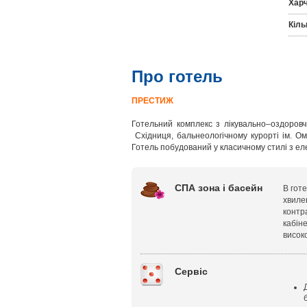
Хар
Кіль
Про готель
ПРЕСТИЖ
Готельний комплекс з лікувально–оздоро
Східниця, бальнеологічному курорті ім. О
Готель побудований у класичному стилі з ел
СПА зона і басейн
В гот
хвиле
контр
кабін
висок
Сервіс