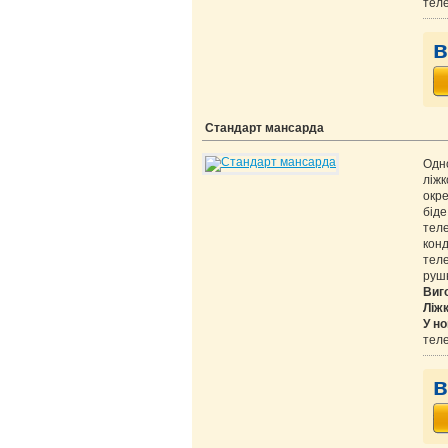
теле
в
Стандарт мансарда
Одн
ліж
окре
бід
теле
кон
тел
руш
Виг
Ліж
У но
теле
в