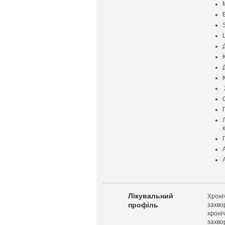
Лікувальний
Хроні
профіль
захво
хроні
захво