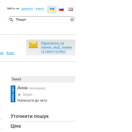
Увійти як:
турагент
|
клієнт
Підписатись на
новини, акції, знижки
та гарячі путівки
ти
Блог
Tweet
Анна
(менеджер)
Skype:
Написати до чату
Уточнити пошук
Ціна