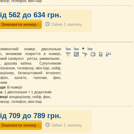
візор, телефон, міні-бар
ід 562 до 634 грн.
Займе 1 хвилину
окімнатний номер: двоспальне
ко, килимове покриття в номері,
мий санвузол : унітаз, умивальник ,
е, душова кабіна. Супутникове
бачення, телевізор, міні бар, сейф,
диціонер, безкоштовний Інтернет,
ефон, халати, тапочки, фен,
ники.
оди
: В номері
ка
: 1 двоспальне + 1 додаткове
мері
: кондиціонер, сейф, фен,
візор, телефон, міні-бар
ід 709 до 789 грн.
Займе 1 хвилину