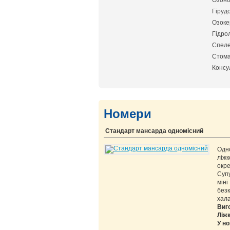
Озоно
Гіруд
Озоке
Гідро
Спеле
Стома
Консул
Номери
Стандарт мансарда одномісний
Одн
ліж
окре
Суп
мін
без
хала
Виг
Ліж
У но