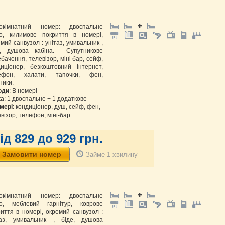
окімнатний номер: двоспальне
ко, килимове покриття в номері,
мий санвузол : унітаз, умивальник ,
е, душова кабіна. Супутникове
бачення, телевізор, міні бар, сейф,
диціонер, безкоштовний Інтернет,
ефон, халати, тапочки, фен,
ники.
оди
: В номері
ка
: 1 двоспальне + 1 додаткове
мері
: кондиціонер, душ, сейф, фен,
візор, телефон, міні-бар
ід 829 до 929 грн.
Займе 1 хвилину
окімнатний номер: двоспальне
ко, меблевий гарнітур, коврове
иття в номері, окремий санвузол :
таз, умивальник , біде, душова