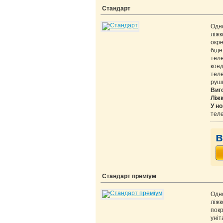
Стандарт
Одн
ліж
окре
бід
теле
кон
тел
руш
Виг
Ліж
У но
теле
в
Стандарт преміум
Одн
ліж
покр
уні