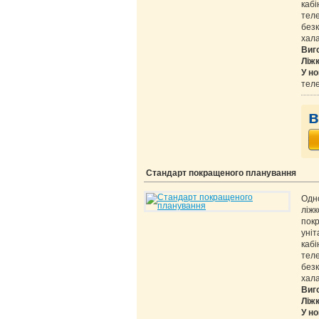
каб
теле
без
хала
Виг
Ліж
У но
теле
в
Стандарт покращеного планування
Одн
ліж
покр
уні
каб
теле
без
хала
Виг
Ліж
У но