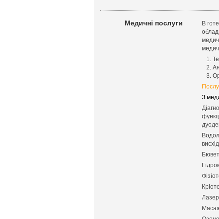
Медичні послуги
В гот
облад
медич
медич
1. Те
2. Ан
3. Ор
Послуг
З меди
Діагн
функц
дуоде
Водол
висхі
Бювет
Гідро
Фізіо
Кріот
Лазер
Масаж