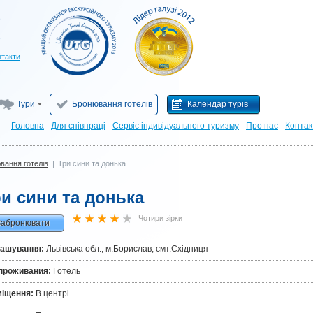
нтакти
Тури
Бронювання готелів
Календар турів
Головна
Для cпівпраці
Сервіс індивідуального туризму
Про нас
Контак
вання готелів
|
Три сини та донька
и сини та донька
Чотири зірки
Забронювати
ташування:
Львівська обл., м.Борислав, смт.Східниця
проживания:
Готель
міщення:
В центрі