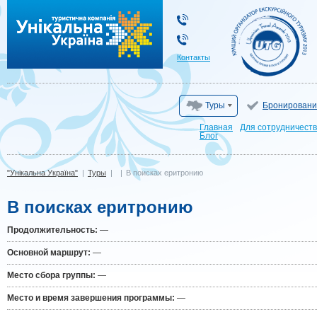
"Унікальна Україна"
Контакты
Туры
Бронировани
Главная
Для сотрудничест
Блог
"Унікальна Україна"
|
Туры
|
|
В поисках еритронию
В поисках еритронию
Продолжительность:
—
Основной маршрут:
—
Место сбора группы:
—
Место и время завершения программы:
—