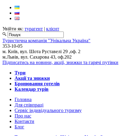
Увійти як:
турагент
|
клієнт
Туристична компанія "Унікальна Україна"
353-10-05
м. Київ, вул. Шота Руставелі 29 ,оф. 2
м.Львів, вул. Сахарова 43, оф.202
Підписатись на новини, акції, знижки та гарячі путівки
Тури
Акції та знижки
Бронювання готелів
Календар турів
Головна
Для cпівпраці
Сервіс індивідуального туризму
Про нас
Контакти
Блог