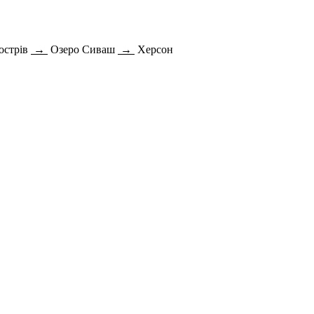
острів
→
Озеро Сиваш
→
Херсон