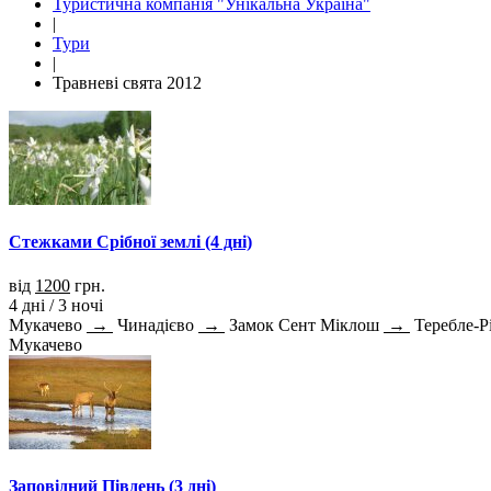
Туристична компанія "Унікальна Україна"
|
Тури
|
Травневі свята 2012
Стежками Срібної землі (4 дні)
від
1200
грн.
4 дні / 3 ночі
Мукачево
→
Чинадієво
→
Замок Сент Міклош
→
Теребле-Р
Мукачево
Заповідний Південь (3 дні)