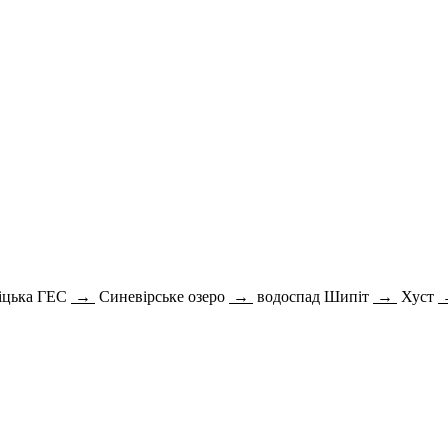
іцька ГЕС
→
Синевірське озеро
→
водоспад Шипіт
→
Хуст