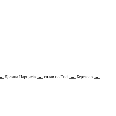
→
Долина Нарцисів
→
сплав по Тисі
→
Берегово
→