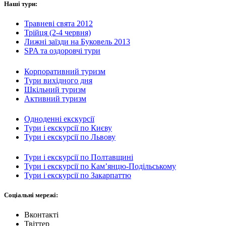
Наші тури:
Травневі свята 2012
Трійця (2-4 червня)
Лижні заїзди на Буковель 2013
SPA та оздоровчі тури
Корпоративний туризм
Тури вихідного дня
Шкільний туризм
Активний туризм
Одноденні екскурсії
Тури і екскурсії по Києву
Тури і екскурсії по Львову
Тури і екскурсії по Полтавщині
Тури і екскурсії по Кам’янцю-Подільському
Тури і екскурсії по Закарпаттю
Соціальні мережі:
Вконтакті
Твіттер