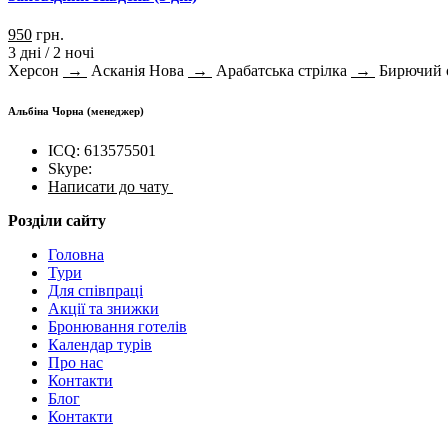
950
грн.
3 дні / 2 ночі
Херсон
→
Асканія Нова
→
Арабатська стрілка
→
Бирючий 
Альбіна Чорна
(менеджер)
ICQ: 613575501
Skype:
Написати до чату
Розділи сайту
Головна
Тури
Для cпівпраці
Акції та знижки
Бронювання готелів
Календар турів
Про нас
Контакти
Блог
Контакти