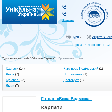
Туристична компанія "Унікальна Україна"
Контакти
Тури
Акції та зниж
Головна
Для cпівпраці
Сер
Туристична компанія "Унікальна Україна"
|
Бронювання готелів
Карпати
(14)
Камянець-Подільський
(1)
Львів
(7)
Полтавщина
(1)
Буковель
(3)
Драгобрат
(1)
Львів
(7)
Готель «Вежа Ведмежа»
Карпати