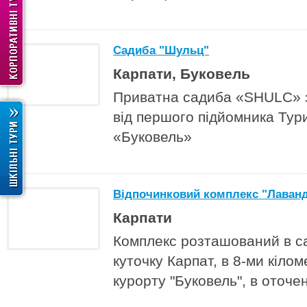
Садиба "Шульц"
Карпати, Буковель
Приватна садиба «SHULC» з
від першого підйомника Тур
«Буковель»
Відпочинковий комплекс "Лаванд
Карпати
Комплекс розташований в 
куточку Карпат, в 8-ми кілом
курорту "Буковель", в оточен