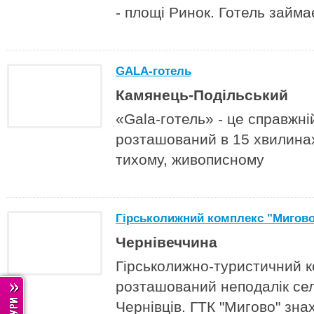
- площі Ринок. Готель займа
GALA-готель
Камянець-Подільський
«Gala-готель» - це справжні
розташований в 15 хвилинах
тихому, живописному
Гірськолижний комплекс "Мигов
Чернівеччина
Гірськолижно-туристичний к
розташований неподалік сел
Чернівців. ГТК "Мигово" зна