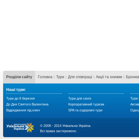
Розділи сайту
Головна
Тури
Для cпівпраці
Акції та знижки
Бронюв
Наші тури:
Тури до 8 березня
Тури для своїх
Тури 
До Дня Святого Валентина
Корпоративний туризм
Акти
Відрядження під ключ
SPA та оздоровчі тури
Однод
© 2008 - 2014 Унікальна Україна.
Всі права застережено.
...