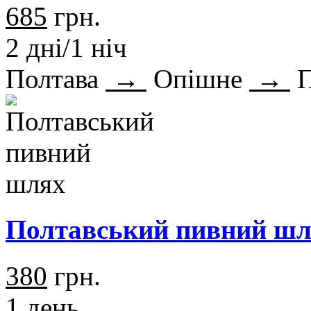
685
грн.
2 дні/1 ніч
Полтава
→
Опішне
→
П
Полтавський пивний ш
380
грн.
1 день