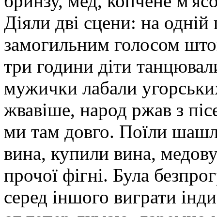
бринзу, мед, копчене м'яс
Діяли дві сцени: на одній
замогильним голосом штов
три години діти танцювали 
мужички лабали угорських
жвавіше, народ ржав з піс
ми там довго. Поїли шашл
вина, купили вина, медову
прочої фігні. Була безпро
серед іншого виграти інди