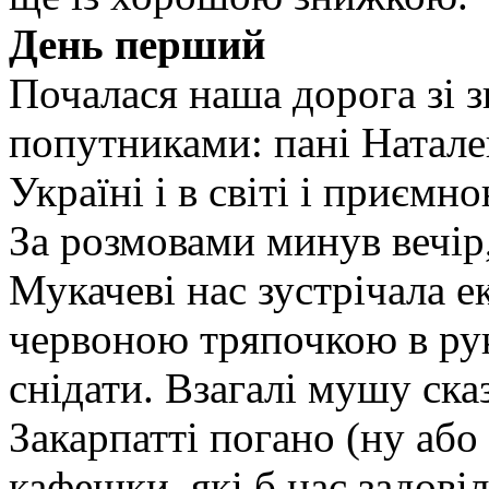
День перший
Почалася наша дорога зі з
попутниками: пані Натал
Україні і в світі і приєм
За розмовами минув вечір,
Мукачеві нас зустрічала е
червоною тряпочкою в рук
снідати. Взагалі мушу ска
Закарпатті погано (ну або
кафешки, які б нас задові