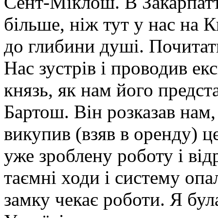
Сент-Міклош. В Закарпатті
більше, ніж тут у нас на 
до глибини душі. Почитати
Нас зустрів і проводив ек
князь, як нам його предс
Бартош. Він розказав нам,
викупив (взяв в оренду) ц
уже зроблену роботу і від
таємні ходи і систему опа
замку чекає роботи. Я бул