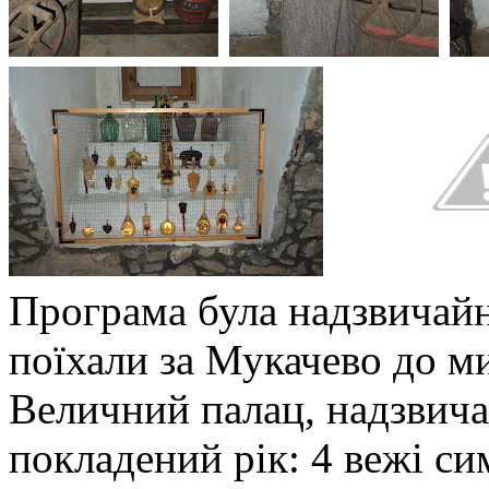
Програма була надзвичайн
поїхали за Мукачево до м
Величний палац, надзвича
покладений рік: 4 вежі си