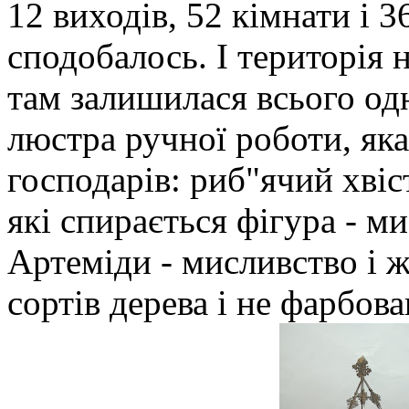
12 виходів, 52 кімнати і 3
сподобалось. І територія н
там залишилася всього одн
люстра ручної роботи, як
господарів: риб"ячий хвіс
які спирається фігура - м
Артеміди - мисливство і ж
сортів дерева і не фарбова