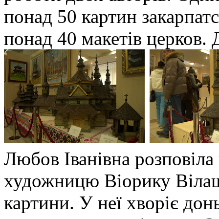
понад 50 картин закарпат
понад 40 макетів церков.
Любов Іванівна розповіла
художницю Віорику Вілаш
картини. У неї хворіє донь