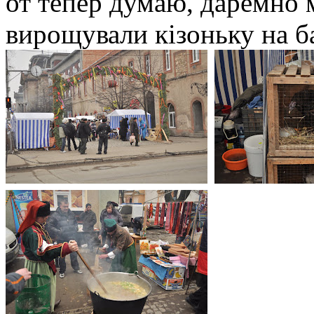
от тепер думаю, даремно м
вирощували кізоньку на б