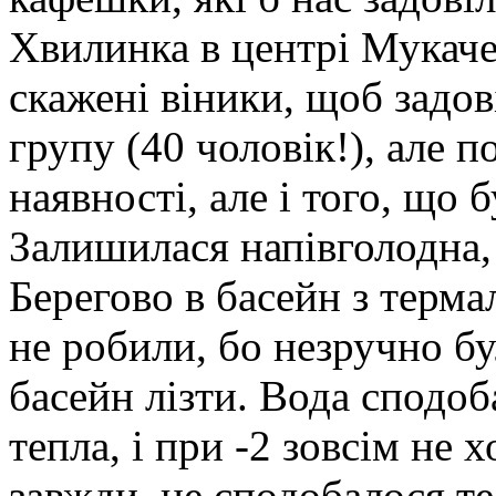
Хвилинка в центрі Мукачев
скажені віники, щоб задо
групу (40 чоловік!), але 
наявності, але і того, що б
Залишилася напівголодна, 
Берегово в басейн з терм
не робили, бо незручно бул
басейн лізти. Вода сподоб
тепла, і при -2 зовсім не 
завжди, не сподобалося те