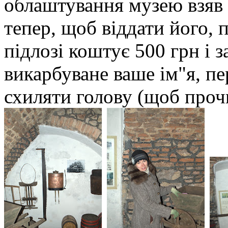
облаштування музею взяв к
тепер, щоб віддати його, 
підлозі коштує 500 грн і з
викарбуване ваше ім"я, пе
схиляти голову (щоб проч