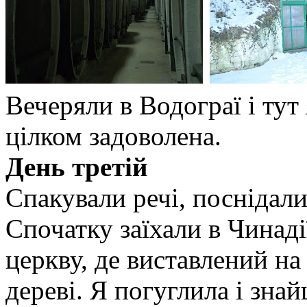
Вечеряли в Водограї і тут
цілком задоволена.
День третій
Спакували речі, поснідали
Спочатку заїхали в Чинаді
церкву, де виставлений на
дереві. Я погуглила і зна