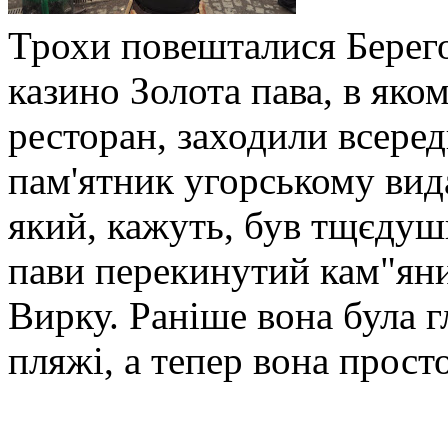
Трохи повешталися Берег
казино Золота пава, в яко
ресторан, заходили всеред
пам'ятник угорському ви
який, кажуть, був тщєдуш
пави перекинутий кам"яни
Вирку. Раніше вона була г
пляжі, а тепер вона прост