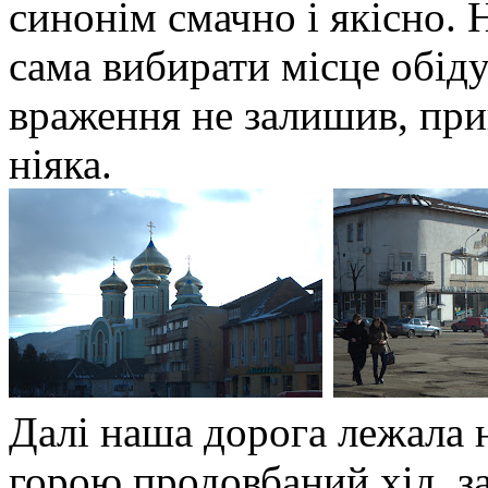
синонім смачно і якісно. 
сама вибирати місце обід
враження не залишив, при
ніяка.
Далі наша дорога лежала н
горою продовбаний хід, з