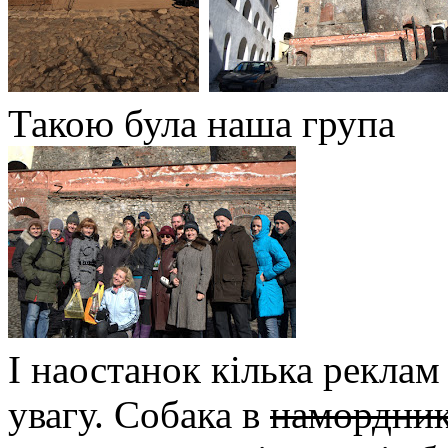
Такою була наша група
І наостанок кілька реклам
увагу. Собака в
намордни