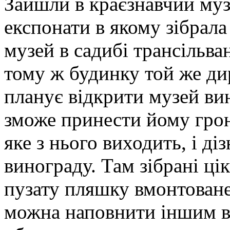
Зайшли в краєзнавчий музе
експонати в якому зібрал
музей в садибі трансільва
тому ж будинку той же ди
планує відкрити музей в
зможе принести йому грон
яке з нього виходить, і ді
винограду. Там зібрані ці
пузату пляшку вмонтоване
можна наповнити іншим в