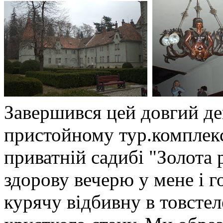
Завершився цей довгий де
пристойному тур.комплекс
приватній садибі "Золота 
здорову вечерю у мене і г
курячу відбивну в товстел