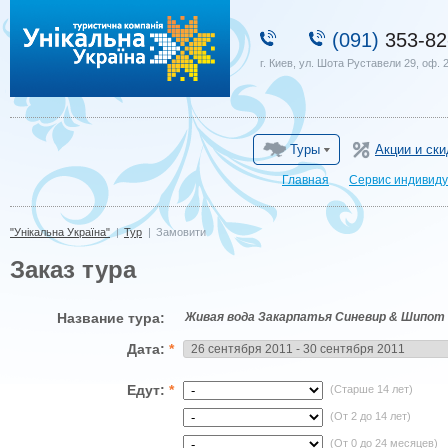
"Унікальна Україна"
(091)
353-82
г. Киев, ул. Шота Руставели 29, оф. 
Туры
Акции и ски
Главная
Сервис индивиду
"Унікальна Україна"
|
Тур
|
Замовити
Заказ тура
Название тура:
Живая вода Закарпатья Синевир & Шипот
Дата:
*
Едут:
*
(Старше 14 лет)
(От 2 до 14 лет)
(От 0 до 24 месяцев)