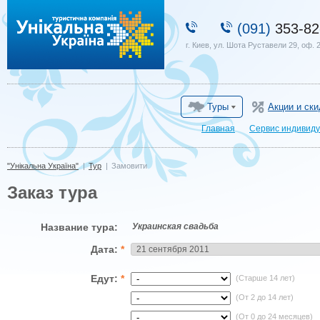
"Унікальна Україна"
(091)
353-82
г. Киев, ул. Шота Руставели 29, оф. 
Туры
Акции и ски
Главная
Сервис индивиду
"Унікальна Україна"
|
Тур
|
Замовити
Заказ тура
Название тура:
Украинская свадьба
Дата:
*
Едут:
*
(Старше 14 лет)
(От 2 до 14 лет)
(От 0 до 24 месяцев)