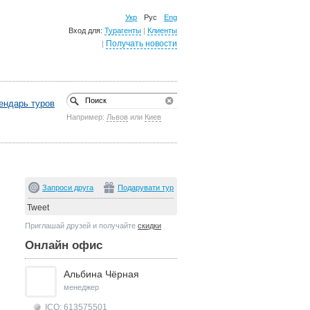
Укр
Рус
Eng
Вход для:
Турагенты
|
Клиенты
Получать новости
|
ендарь туров
Например:
Львов
или
Киев
Запроси друга
Подарувати тур
Tweet
Приглашай друзей и получайте
скидки
Онлайн офис
Альбина Чёрная
менеджер
ICQ: 613575501