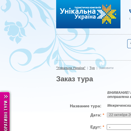
"Унікальна Україна"
г
"Унікальна Україна"
|
Тур
|
Замовити
Заказ тура
ВНИМАНИЕ! Це
отправлена 
Название тура:
Межреченски
Дата:
*
Едут:
*