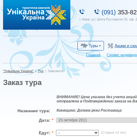
"Унікальна Україна"
(091)
353-82
г. Киев, ул. Шота Руставели 29, оф. 
Туры
Акции и ски
Главная
Сервис индивиду
"Унікальна Україна"
|
Тур
|
Замовити
Заказ тура
ВНИМАНИЕ! Цена указана без учета акций 
отправлена в Подтверждении заказа на В
Название тура:
Киевщина: Долина реки Роставица
Дата:
*
Едут:
*
(Старше 14 лет)