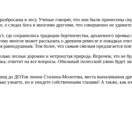
 разбросаны в лесу. Ученые говорят, что они были принесены сюд
е, о следах бога и многими другими, что совершенно не удивите
ст, где сохранились традиции бортничества, архаичного промысл
тому многое может рассказать о древнем ремесле и повадках пче
тся равнодушным. Тем более, что самым смелым предлагается пов
олько лесные дорожки и нетронутая природа. Впрочем, это не 
сника, ответит на все вопросы. Обильный полесский ужин будет
пищ до ДОТов линии Сталина-Молотова, места выпаливания древ
ко узнаете, но и увидете собственными глазами! А также, как их