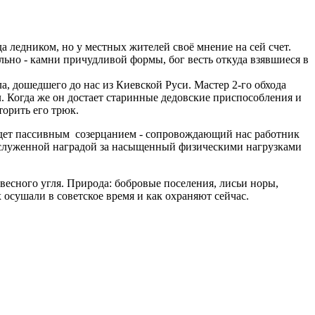
а ледником, но у местных жителей своё мнение на сей счет.
льно - камни причудливой формы, бог весть откуда взявшиеся в
а, дошедшего до нас из Киевской Руси. Мастер 2-го обхода
л. Когда же он достает старинные дедовские приспособления и
торить его трюк.
будет пассивным созерцанием - сопровождающий нас работник
 заслуженной наградой за насыщенный физическими нагрузками
есного угля. Природа: бобровые поселения, лисьи норы,
 осушали в советское время и как охраняют сейчас.