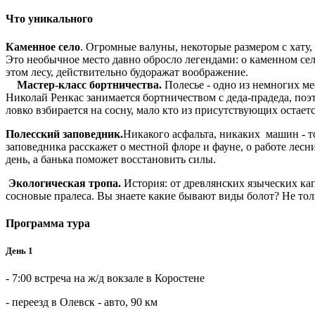
Что уникального
Каменное село
. Огромные валуны, некоторые размером с хату,
Это необычное место давно обросло легендами: о каменном сел
этом лесу, действительно будоражат воображение.
Мастер-класс бортничества.
Полесье - одно из немногих ме
Николай Ренкас занимается бортничеством с деда-прадеда, поэ
ловко взбирается на сосну, мало кто из присутствующих остае
Полесский заповедник.
Никакого асфальта, никаких машин - т
заповедника расскажет о местной флоре и фауне, о работе ле
день, а банька поможет восстановить силы.
Экологическая тропа.
История: от древлянских языческих ка
сосновые пралеса. Вы знаете какие бывают виды болот? Не толь
Программа тура
День 1
- 7:00 встреча на ж/д вокзале в Коростене
- переезд в Олевск - авто, 90 км