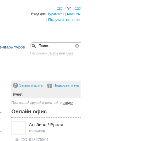
Укр
Рус
Eng
Вход для:
Турагенты
|
Клиенты
Получать новости
|
ендарь туров
Например:
Львов
или
Киев
Запроси друга
Подарувати тур
Tweet
Приглашай друзей и получайте
скидки
Онлайн офис
Альбина Чёрная
менеджер
ICQ: 613575501