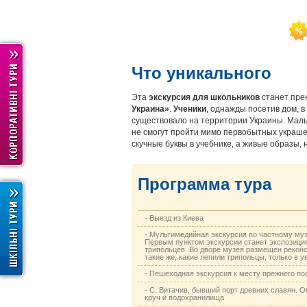
Что уникального
Эта
экскурсия для школьников
станет пре
Украина»
.
Ученики
, однажды посетив дом, в
существовало на территории Украины. Мальч
не смогут пройти мимо первобытных украш
скучные буквы в учебнике, а живые образы,
Программа тура
- Выезд из Киева
- Мультимедийная экскурсия по частному муз
Первым пунктом экскурсии станет экспозиция
трипольцев. Во дворе музея размещен реконс
такие же, какие лепили трипольцы, только в 
- Пешеходная экскурсия к месту прежнего по
- С. Витачив, бывший порт древних славян. 
круч и водохранилища