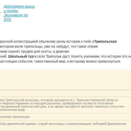
Действуют акции
и скидки
Экономьте до
50%
красной иллюстрацией обычному уроку истории к тебе
«Трипольская
 котором жили трипольцы, уже не забудут, что такое племя
ики оценят орудия для охоты, а девочки
ений.
Школьный тур
в село Триполье даст понять ученикам, что история это н
 настоящие события, таинственный мир, к которому можно прикоснуться.
ею Трипольской культуры, который находится в с. Триполье Киевской области.
 «Аррата-Украина» из находок раскопок, проведенных на месте поселения
труированый трипольский дом, а во дворе находятся женские глиняные статуэтки -
увеличенном виде
селения трипольцев
Обзор деревянной церкви, старой мельницы и захватывающих пейзажей Днепровских