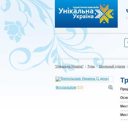
"Унікальна Україна"
г
"Унікальна Україна"
|
Туры
|
Школьный туризм
|
Тр
Фотоальбом
(13)
Про
Осн
Мест
Мес