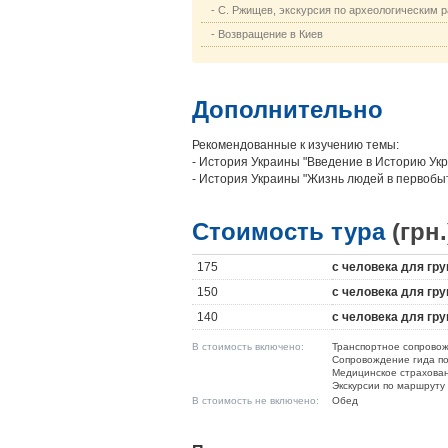
- С. Ржищев, экскурсия по археологическим 
- Возвращение в Киев
Дополнительно
Рекомендованные к изучению темы:
- История Украины "Введение в Историю Укр
- История Украины "Жизнь людей в первобыт
Стоимость тура
(грн.
175
с человека для гру
150
с человека для гру
140
с человека для гру
В стоимость включено:
Транспортное сопрово
Сопровождение гида п
Медицинское страхова
Экскурсии по маршруту
В стоимость не включено:
Обед