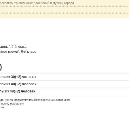
раскопкам трипольских поселений и музеях города
аины", 5-й класс
ное время", 6-й класс
)
ппи из 30(+2) человек
ппи из 40(+2) человек
пы из 49(+2) человек
ждение по маршруту комфортабельным автобусом
о всему маршруту
ние