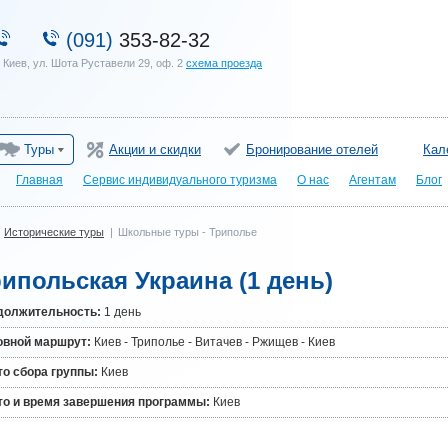
(091)
353-82-32
. Киев, ул. Шота Руставели 29, оф. 2
схема проезда
Туры
Акции и скидки
Бронирование отелей
Кал
Главная
Сервис индивидуального туризма
О нас
Агентам
Блог
Исторические туры
|
Школьные туры - Триполье
ипольская Украина (1 день)
должительность:
1 день
овной маршрут:
Киев - Триполье - Витачев - Ржищев - Киев
о сбора группы:
Киев
то и время завершения программы:
Киев