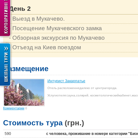
День 2
- Выезд в Мукачево.
- Посещение Мукачевского замка
- Обзорная экскурсия по Мукачево
- Отъезд на Киев поездом
Размещение
Интурист Закарпатье
Отель расположен
недалеко от центра
города
.
Услуги
отеля
:
сауна
,
солярий
, косметологический
кабинет
,
мас
Комментарии
0
Стоимость тура
(грн.)
590
с человека, проживание в номере категории "Биз