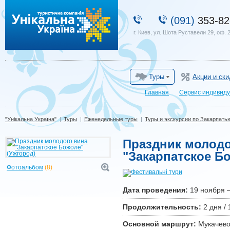
"Унікальна Україна"
(091)
353-82
г. Киев, ул. Шота Руставели 29, оф. 
Туры
Акции и ски
Главная
Сервис индивиду
"Унікальна Україна"
|
Туры
|
Еженедельные туры
|
Туры и экскурсии по Закарпать
Праздник молодо
"Закарпатское Б
Фотоальбом
(8)
Дата проведения:
19 ноября 
Продолжительность:
2 дня / 
Основной маршрут:
Мукачево 