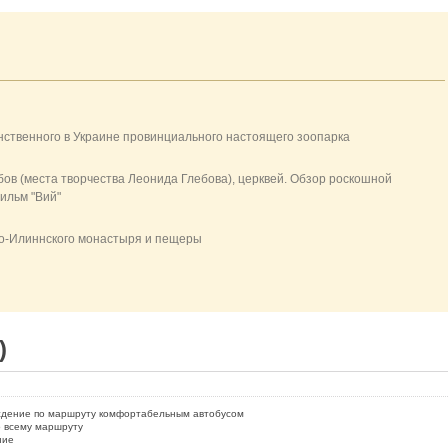
нственного в Украине
провинциального
настоящего
зоопарка
бов
(места
творчества Леонида
Глебова
)
,
церквей.
Обзор
роскошной
ильм
"Вий"
о-Илиннского
монастыря и
пещеры
)
ждение по маршруту комфортабельным автобусом
о всему маршруту
ние