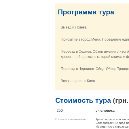
Программа тура
Выезд из Киева
Прибытие в
город Мена
.
Посещение
еди
Переезд
в Седнев
.
Обзор
имения Лизогу
деревянной церкви
,
в
которой снимали
ф
Переезд
в Чернигов.
Обед.
Обзор
Троицк
Возвращение в Киев
Стоимость тура
(грн.
250
с человека
В стоимость включено:
Транспортное сопрово
Сопровождение гида п
Медицинское страхова