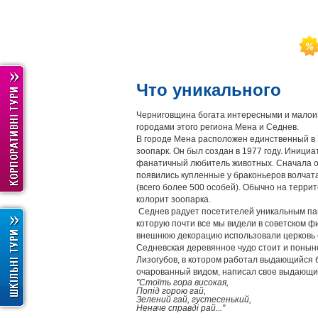
Что уникального
Черниговщина богата интересными и малои
городами этого региона Мена и Седнев.
В городе Мена расположен единственный в
зоопарк.
Он был создан в 1977 году.
Инициат
фанатичный любитель животных.
Сначала о
появились купленные у браконьеров волчата
(всего более 500 особей).
Обычно на террит
колорит зоопарка.
Седнев радует посетителей уникальным па
которую почти все мы видели в советском ф
внешнюю декорацию использовали церковь 
Седневская деревянное чудо стоит и понын
Лизогубов, в котором работал выдающийся 
очарованный видом, написал свое выдающи
"Стоїть гора високая,
Попід горою гай,
Зелений гай, густесенький,
Неначе справді рай..."