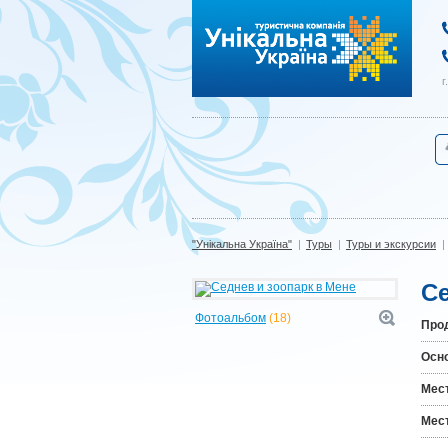
"Унікальна Україна"
г
"Унікальна Україна"
|
Туры
|
Туры и экскурсии
|
Се
Фотоальбом
(18)
Про
Осн
Мест
Мес