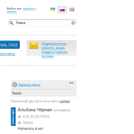
Войти как:
турагент
|
клиент
Подписаться на
дарь туров
новости, акции,
скидки и горячие
Контакты
путевки
Запроси друга
Tweet
Приглашай друзей и получайте
скидки
Альбина Чёрная
(менеджер)
ICQ: 613575501
Skype:
Написать в чат