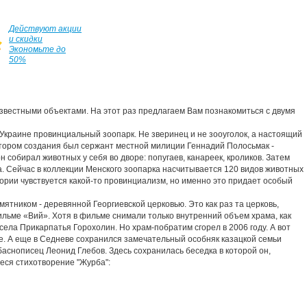
Действуют акции
и скидки
Экономьте до
50%
звестными объектами.
На этот раз предлагаем Вам познакомиться с двумя
 Украине провинциальный зоопарк.
Не зверинец и не зооуголок, а настоящий
ором создания был сержант местной милиции Геннадий Полосьмак -
н собирал животных у себя во дворе: попугаев, канареек, кроликов.
Затем
.
Сейчас в коллекции Менского зоопарка насчитывается 120 видов животных
ории чувствуется какой-то провинциализм, но именно это придает особый
мятником - деревянной Георгиевской церковью.
Это как раз та церковь,
ильме «Вий».
Хотя в фильме снимали только внутренний объем храма, как
села Прикарпатья Горохолин.
Но храм-побратим сгорел в 2006 году.
А вот
е.
А еще в Седневе сохранился замечательный особняк казацкой семьи
баснописец Леонид Глебов.
Здесь сохранилась беседка в которой он,
еся стихотворение "Журба":