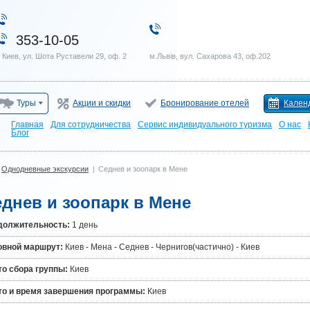
353-10-05
. Киев, ул. Шота Руставели 29, оф. 2
м.Львів, вул. Сахарова 43, оф.202
Туры
Акции и скидки
Бронирование отелей
Кален
Главная
Для сотрудничества
Сервис индивидуального туризма
О нас
Блог
Однодневные экскурсии
|
Седнев и зоопарк в Мене
днев и зоопарк в Мене
должительность:
1 день
овной маршрут:
Киев - Мена - Седнев - Чернигов(частично) - Киев
о сбора группы:
Киев
то и время завершения программы:
Киев