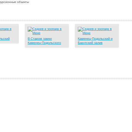
курсионные объекты
льский
В Старом замке
Каменец-Подольский и
Каменец-Подольского
Бакотский залив