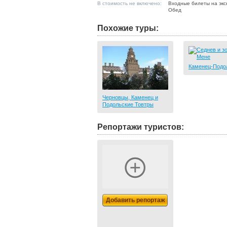
В стоимость не включено:
Входные билеты на экс
Обед
Похожие туры:
Каменец-Подо
Черновцы, Каменец и
Подольские Товтры
Репортажи туристов:
Добавить репортаж