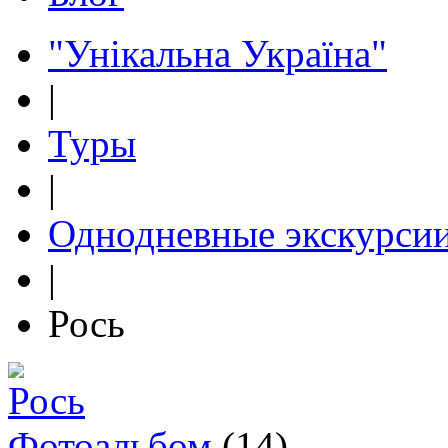
"Унікальна Україна"
|
Туры
|
Однодневные экскурси
|
Рось
Фотоальбом
(14)