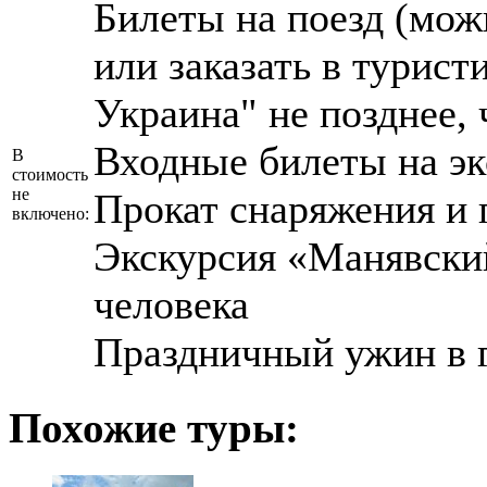
Билеты на поезд (мож
или заказать в турис
Украина" не позднее, 
Входные билеты на э
В
стоимость
не
Прокат снаряжения и
включено:
Экскурсия «Манявский
человека
Праздничный ужин в 
Похожие туры: