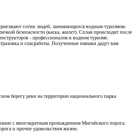
та приезжают сотни людей, занимающихся водным туризмом.
чной безопасности (каска, жилет). Сплав происходит после
инструкторов - профессионалов в водном туризме.
страховка и спасработы. Полученные навыки дадут вам
сном берегу реки на территории национального парка
атание с многократным прохождением Мигийского порога.
орога и прочие удовольствия жизни.