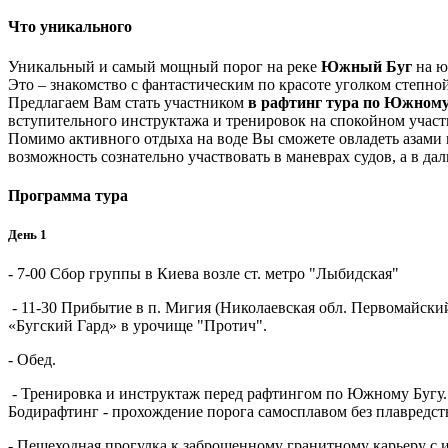
Что уникального
Уникальный и самый мощный порог на реке
Южный Буг
на ю
Это – знакомство с фантастическим по красоте уголком степн
Предлагаем Вам стать участником
в рафтинг тура по Южному
вступительного инструктажа и тренировок на спокойном участ
Помимо активного отдыха на воде Вы сможете овладеть азами в
возможность сознательно участвовать в маневрах судов, а в д
Программа тура
День 1
- 7-00 Сбор группы в Киева возле ст. метро "Лыбидская"
- 11-30 Прибытие в п. Мигия (Николаевская обл. Первомайски
«Бугский Гард» в урочище "Протич".
- Обед.
- Тренировка и инструктаж перед рафтингом по Южному Бугу.
Бодирафтинг - прохождение порога самосплавом без плавредств
- Пешеходная прогулка к заброшенному гранитному карьеру с и