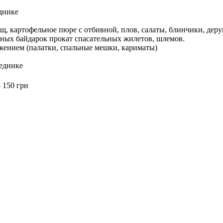
днике
рщ, картофельное пюре с отбивной, плов, салаты, блинчики, дер
вных байдарок прокат спасательных жилетов, шлемов.
жением (палатки, спальные мешки, кариматы)
веднике
 150 грн