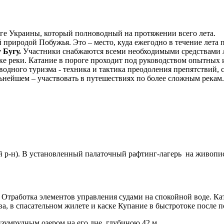
ге Украины, который полноводный на протяжении всего лета.
ой природой Побужья. Это – место, куда ежегодно в течение ле
 Бугу.
Участники снабжаются всеми необходимыми средствами ли
ке реки. Катание в пороге проходит под руководством опытных 
одного туризма - техника и тактика преодоления препятствий, 
альнейшем – участвовать в путешествиях по более сложным рекам.
й р-н). В установленный палаточный рафтинг-лагерь на живопи
 Отработка элементов управления судами на спокойной воде. К
а, в спасательном жилете и каске Купание в быстротоке после п
зумрудным озером на его дне, глубиною 42 м.