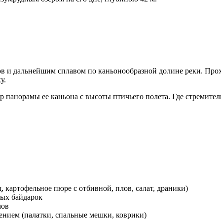
 и дальнейшим сплавом по каньонообразной долине реки. Прохо
у.
тр панорамы ее каньона с высоты птичьего полета. Где стремит
, картофельное пюре с отбивной, плов, салат, драники)
ных байдарок
мов
нием (палатки, спальные мешки, коврики)