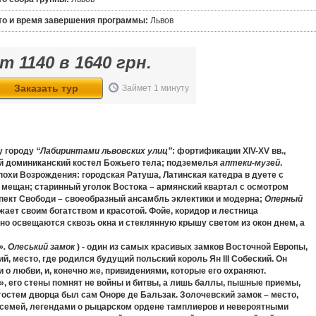
то и время завершения программы:
Львов
от
1140
в
1640
грн.
Заказать тур
Займет 1 минуту
у городу
“Лабиринтами львовских улиц”
: фортификации XIV-XV вв.,
й доминиканский костел Божьего тела; подземелья
аптеки-музей
.
охи Возрождения: городская Ратуша, Латинская катедра в дуете с
 мещан; старинный уголок Востока – армянский квартал с осмотром
спект Свободи – своеобразный ансамбль эклектики и модерна;
Оперный
ажает своим богатством и красотой. Фойе, коридор и лестница
сно освещаются сквозь окна и стеклянную крышу светом из окон днем, а
. Олеський замок
) - один из самых красивых замков Восточной Европы,
, место, где родился будущий польский король Ян III Собеский. Он
 о любви, и, конечно же, привидениями, которые его охраняют.
, его стены помнят не войны и битвы, а лишь баллы, пышные приемы,
гостем дворца был сам Оноре де Бальзак. Золочевский замок – место,
 семей, легендами о рыцарском ордене тамплиеров и невероятными