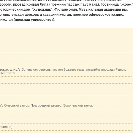
дороги, проезд Кривая Липа (прежний пассаж Гаусмана). Гостиница “Жорж
 исторический дом “Художник”, Филармония. Музыкальная академия им.
гоявленская церковь и казацкий курган, прежнее офицерское казино,
Николая (прежний университет).
ских улиц":
Успенская церковь, костел Божьего тела, ансамбль площади Рынок,
ный театр
":
Олеський замок, Подгорецкий дворец, Золочевский замок
тативно)