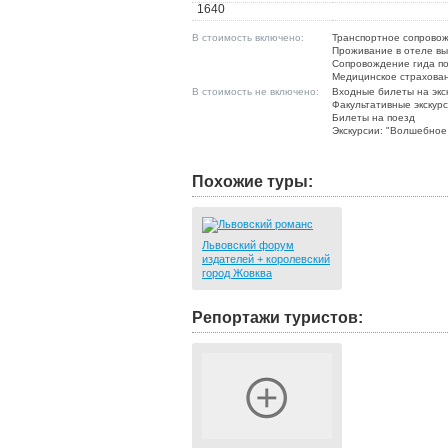
1640
В стоимость включено:
Транспортное сопрово
Проживание в отеле вы
Сопровождение гида п
Медицинское страхова
В стоимость не включено:
Входные билеты на экс
Факультативные экскур
Билеты на поезд
Экскурсии: "Волшебное 
Похожие туры:
Львовский форум
издателей + королевский
город Жовква
Репортажи туристов: