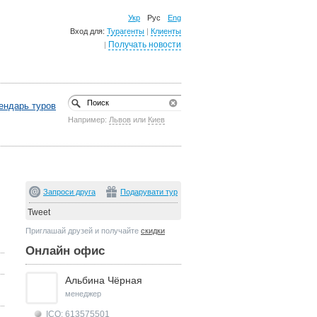
Укр
Рус
Eng
Вход для:
Турагенты
|
Клиенты
Получать новости
|
ендарь туров
Например:
Львов
или
Киев
Запроси друга
Подарувати тур
Tweet
я
Приглашай друзей и получайте
скидки
Онлайн офис
Альбина Чёрная
менеджер
ICQ: 613575501