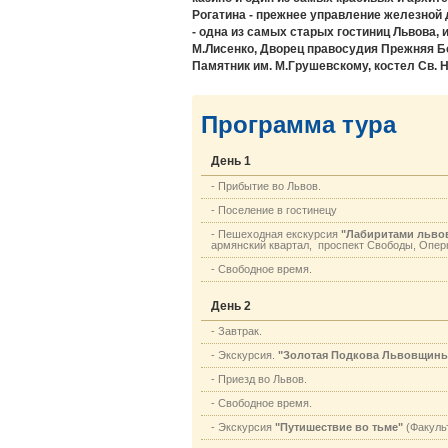
Рогатина - прежнее управление железной 
- одна из самых старых гостиниц Львова,
М.Лисенко, Дворец правосудия Прежняя Бо
Памятник им. М.Грушевскому, костел Св. 
Программа тура
День 1
- Прибытие во Львов.
- Поселение в гостинецу
- Пешеходная екскурсия
"Лабиритами львов
армянский квартал, проспект Свободы, Опер
- Свободное время.
День 2
- Завтрак.
- Экскурсия.
"Золотая Подкова Львовщины
- Приезд во Львов.
- Свободное время.
- Экскурсия
"Путишествие во тьме"
(Факуль