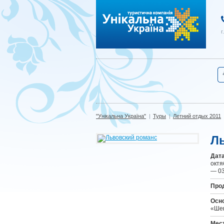
"Унікальна Україна"
г
"Унікальна Україна"
|
Туры
|
Летний отдых 2011
Л
Дата
октя
— 03
Про
Осн
«Шев
Мест