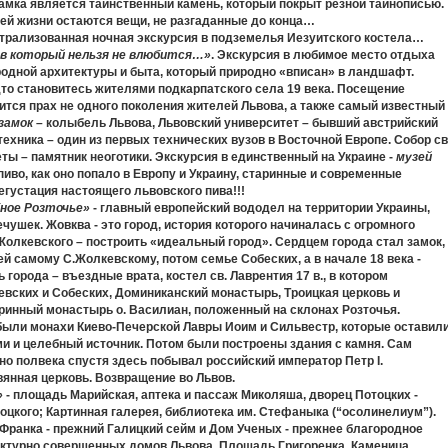
амка является таинственный камень, который покрыт резной тайнописью.
ашей жизни остаются вещи, не разгаданные до конца…
атрализованная ночная экскурсия в подземелья Иезуитского костела…
, в который нельзя не влюбится…»
. Экскурсия в любимое место отдыха
родной архитектуры и быта, который природно «вписан» в ландшафт.
удто становитесь жителями подкарпатского села 19 века. Посещение
оится прах не одного поколения жителей Львова, а также самый известный
замок
– колыбель Львова, Львовский университет – бывший австрийский
ехника – один из первых технических вузов в Восточной Европе. Собор св
ты – памятник неоготики. Экскурсия в единственный на Украине -
музей
пиво, как оно попало в Европу и Украину, старинные и современные
дегустация настоящего львовского пива!!!
ное Розточье»
- главный европейский вододел на территории Украины,
ушек. Жовква - это город, история которого начиналась с огромного
олкевского – построить «идеальный город». Сердцем города стал замок,
й самому С.Жолкевскому, потом семье Собеских, а в начале 18 века -
города – въездные врата, костел св. Лаврентия 17 в., в котором
вских и Собеских, Доминиканский монастырь, Троицкая церковь и
таринный монастырь о. Василиан, положенный на склонах Розточья.
были монахи Киево-Печерской Лавры Иоим и Сильвестр, которые оставил
и и целебный источник. Потом были построены здания с камня. Сам
о полвека спустя здесь побывал российский император Петр I.
янная церковь. Возвращение во Львов.
»
- площадь Марийская, аптека и пассаж Миколяша, дворец Потоцких -
цкого; Картинная галерея, библиотека им. Стефаныка (“осолинелиум”).
.Франка - прежний Галицкий сейм и Дом Ученых - прежнее благородное
тектурно совершенных домов Львова. Площадь Григоренка, Каменица