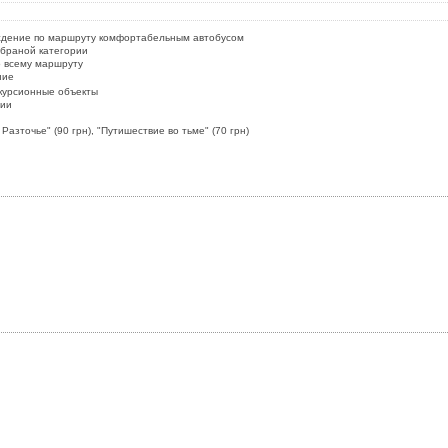
ждение по маршруту комфортабельным автобусом
браной категории
о всему маршруту
ние
курсионные объекты
сии
Разточье" (90 грн), "Путишествие во тьме" (70 грн)