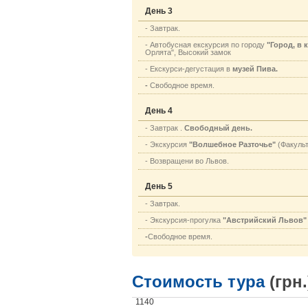
День 3
- Завтрак.
- Автобусная екскурсия по городу
"Город, в 
Орлята", Высокий замок
- Екскурси-дегустация в
музей Пива.
-
Свободное время.
День 4
- Завтрак .
Свободный день.
- Экскурсия
"Волшебное Разточье"
(Факульт
- Возвращени во Львов.
День 5
- Завтрак.
- Экскурсия-прогулка
"Австрийский Львов"
-
Свободное время.
Стоимость тура
(грн.
1140