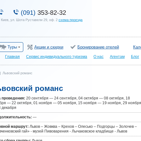
(091)
353-82-32
. Киев, ул. Шота Руставели 29, оф. 2
схема проезда
Туры
Акции и скидки
Бронирование отелей
Кал
Главная
Сервис индивидуального туризма
О нас
Агентам
Блог
|
Львовский романс
ьвовский романс
 проведения:
20 сентября — 24 сентября, 04 октября — 08 октября, 18
бря — 22 октября, 01 ноября — 05 ноября, 15 ноября — 19 ноября, 29 ноябр
 декабря
должительность:
—
овной маршрут:
Львов – Жовква – Крехов – Олесько – Подгорцы – Золочев –
ченковский гай» - музей Пивоварения - Лычаковское кладбище - Львов
о сбора группы:
Львов