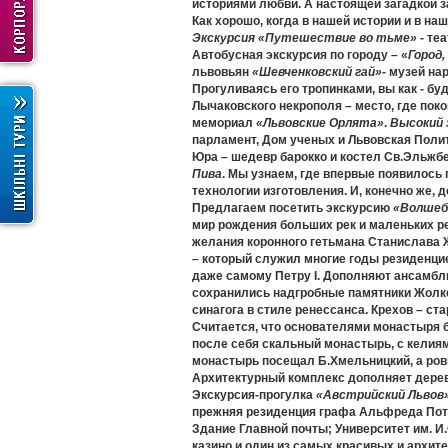
историями любви. А настоящей загадкой з
Как хорошо, когда в нашей истории и в н
Экскурсия «Путешествие во тьме»
- те
Автобусная экскурсия по городу – «
Город
львовьян
«Шевченковский гай»
- музей на
Прогуливаясь его тропинками, вы как - б
Лычаковского некрополя – место, где пок
мемориал
«Львовские Орлята»
.
Высокий 
парламент, Дом ученых и Львовская Полит
Юра – шедевр барокко и костел Св.Эльжбе
Пива
. Мы узнаем, где впервые появилось 
технологии изготовления. И, конечно же, 
Предлагаем посетить экскурсию
«Волшеб
мир рождения больших рек и маленьких реч
желания коронного гетьмана Станислава Ж
– который служил многие годы резиденцие
даже самому Петру I. Дополняют ансамбль 
сохранились надгробные памятники Жолке
синагога в стиле ренессанса. Крехов – с
Считается, что основателями монастыря 
после себя скальный монастырь, с келиям
монастырь посещал Б.Хмельницкий, а ровн
Архитектурный комплекс дополняет дерев
Экскурсия-прогулка
«Австрийский Львов
прежняя резиденция графа Альфреда Пото
Здание Главной почты; Университет им. И
казино и один из самых красивых и архи