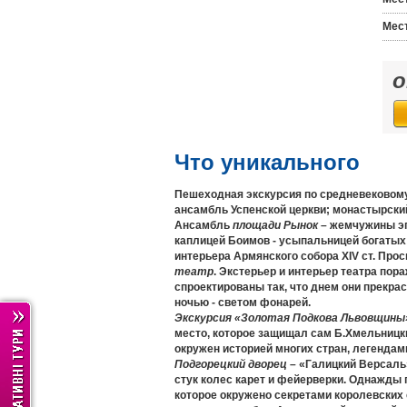
Мес
Что уникального
Пешеходная экскурсия по средневековом
ансамбль Успенской церкви; монастырски
Ансамбль
площади Рынок
– жемчужины эп
каплицей Боимов - усыпальницей богатых
интерьера Армянского собора XIV ст. Про
театр
. Экстерьер и интерьер театра пор
спроектированы так, что днем они прекра
ночью - светом фонарей.
Экскурсия «Золотая Подкова Львовщины»
место, которое защищал сам Б.Хмельницкий
окружен историей многих стран, легендами
Подгорецкий дворец
– «Галицкий Версаль»
стук колес карет и фейерверки. Однажды 
которое окружено секретами королевских