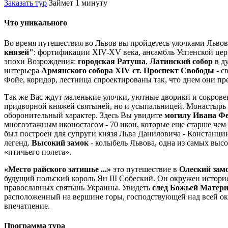
Заказать тур
Займет 1 минуту
Что уникального
Во время путешествия во Львов вы пройдетесь улочками Львов
князей"
: фортификации XIV-XV века, ансамбль Успенской ц
эпохи Возрождения:
городская Ратуша
,
Латинский собор
в д
интерьера
Армянского собора XIV ст. Проспект Свободы
- с
Фойе, коридор, лестница спроектированы так, что днем ​​они п
Так же Вас ждут маленькие улочки, уютные дворики и сокрове
придворной княжей святыней, но и усыпальницей. Монастырь
оборонительный характер. Здесь Вы увидите
могилу Ивана Ф
многоэтажным иконостасом - 70 икон, которые еще старше чем 
был построен для супруги князя Льва Даниловича - Констанци
легенд.
Высокий замок
- колыбель Львова, одна из самых выс
«птичьего полета».
«Место райского затишье ...»
это путешествие в
Олеский зам
будущий польский король Ян III Собеский. Он окружен историе
православных святынь Украины. Увидеть
след Божьей Матер
расположенный на вершине горы, господствующей над всей о
впечатление.
Программа тура