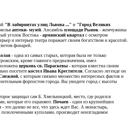
сий
"В лабиринтах улиц Львова ..."
и
"Город Великих
мелья
аптеки- музей
. Ансамбль
площади Рынок
- жемчужины
ный уголок Востока -
армянский квартал
с осмотром
терьер и интерьер театра поражает своим богатством и красотой.
светом фонарей.
колая
- одна из самых старых, которая была не только
рожским, кроме главного предназначения, имел
сположена
церковь св. Параскевы
- которая известна своим
ельно посетите
костел Ивана Крестителя
. Согласно легенде он
 Снежной
, с которым связано множество интересных фактов и
онительным форпостом города. Вы увидите город с высоты
торое защищал сам Б. Хмельницкий, место, где родился
ми, которые его охраняют.
Почаев
- один из крупнейших
 это далеко не все, что здесь ждет Вас. А монастырь,
 позолоченными куполами, производит неизгладимое