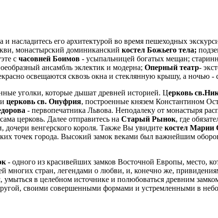
а и насладитесь его архитектурой во время пешеходных экскур
еркви, монастырский доминиканский
костел Божьего тела;
подзе
уэте с
часовней Боимов
- усыпальницей богатых мещан; старин
воеобразный ансамбль эклектик и модерна;
Оперный театр
- экс
рекрасно освещаются сквозь окна и стеклянную крышу, а ночью - 
нные уголки, которые дышат древней историей. Ц
ерковь св.Ни
 и
церковь св. Онуфрия
, построенные князем Константином Ост
едорова
- первопечатника Львова. Неподалеку от монастыря ра
сама церковь. Далее отправитесь на
Старый Рынок
, где обязат
и, дочери венгерского короля. Также Вы увидите
костел Марии
оких точек города. Высокий замок веками был важнейшим обор
ок
- одного из красивейших замков Восточной Европы, место, ко
й многих стран, легендами о любви, и, конечно же, привидения
и
, умыться в целебном источнике и полюбоваться древним замком -
кругой, своими совершенными формами и устремленными в небо