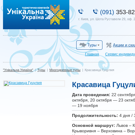
"Унікальна Україна"
(091)
353-82
г. Киев, ул. Шота Руставели 29, оф. 
Туры
Акции и ски
Главная
Сервис индивиду
"Унікальна Україна"
|
Туры
|
Многодневные туры
|
Красавица Гуцулия
Красавица Гуцул
Дата проведения:
22 сентября
октября, 20 октября — 23 октя
— 19 ноября
Продолжительность:
4 дня / 
Основной маршрут:
Львов – К
Крыворивня – Верховина – Вор