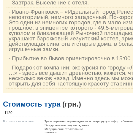
- Завтрак. Выселение с отеля.
- Ивано-Франковск – «Идеальный город Рене
неповторимый, немного загадочный. По-коро
Это один из немногих городов, где в мало и
прошлое, в эпицентре которого - 49,5-метро
куполом и близлежащей Рыночной площадью.
украшают барокковый иезуитский костел, арм
действующая синагога и старые дома, в бол
игрушечные замки.
- Прибытие во Львов ориентировочно в 15:00
- Подарок от компании: экскурсия по городу 
…» - здесь все дышит древностью, кажется, 
несколько веков назад. Именно здесь мы може
открыть для себя настоящую красоту старинн
Стоимость тура
(грн.)
1120
В стоимость включено:
Транспортное сопровождение по маршруту комфортабельн
Экскурсионное сопровождение
Медицинское страхование
Завтраки