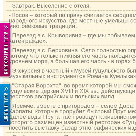
- Завтрак. Выселение с отеля.
- Косов – который по праву считается сердце
народного искусства, где местные умельцы со
многовековые традиции.
- Переезд в с. Крыворивня – где мы побывае
хате-гражде».
- Переезд в с. Верховина. Село полностью оп
потому что только нижняя его часть находитс
уровнем моря, а большая его часть - в горах 
- Экскурсия в частный «Музей гуцульского бы
музыкальных инструментов Романа Кумлыка
- "Старая Ворохта", во время которой мы см
гуцульские церкви XVIII и XIX вв., действующ
десятков австрийских и польских вилл.
- Яремче, вместе с пригородом – селом Дора,
Карпаты, которые прорубил быстрый Прут ме
Далее воды Прута нас проведут к живописном
которого размещен известный ресторан «Гу
посетить выставку-базар этнографических из