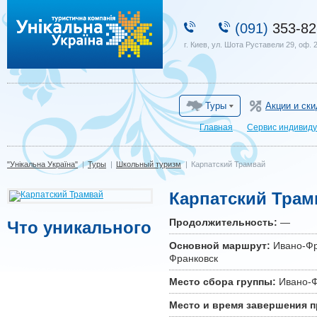
"Унікальна Україна"
(091)
353-82
г. Киев, ул. Шота Руставели 29, оф. 
Туры
Акции и ски
Главная
Сервис индивиду
"Унікальна Україна"
|
Туры
|
Школьный туризм
|
Карпатский Трамвай
Карпатский Трам
Продолжительность:
—
Что уникального
Основной маршрут:
Ивано-Фра
Франковск
Место сбора группы:
Ивано-Ф
Место и время завершения 