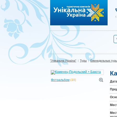
"Унікальна Україна"
г
"Унікальна Україна"
|
Туры
|
Еженедельные тур
К
Фотоальбом
(18)
Дата
Про
Осн
Мест
Мес
жел