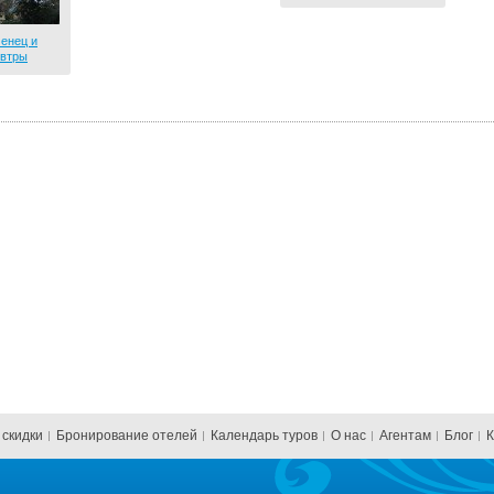
енец и
овтры
 скидки
Бронирование отелей
Календарь туров
О нас
Агентам
Блог
К