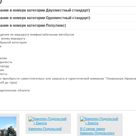
вание в номере категории Двухместный стандарт)
вание в номере категории Одноместный стандарт)
вание в номере категории Полулюкс)
ждение по маршруту комфортабельным автобусом
о всему маршруту
браной категории
я
залив
крепость
городу
ние
пость
о приобрести самостоятельно или заказать в туристической компании "Уникальная Украина
ней до тура)
курсионные объекты
Каменец-Подольский
В Старом замке
Каменец-Подольского