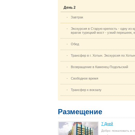
День 2
-
Завтрак
-
Экскурсия в Старую крепость - одну из 
врагов турецкий мост - узкий перешеек
-
Обед
-
Трансфер в г. Хотын. Экскурсия по Хоты
-
Возвращение в Каменец-Подольский
-
Свободное время
-
Трансфер к вокзалу
Размещение
7 Дней
Добро пожаловать в г