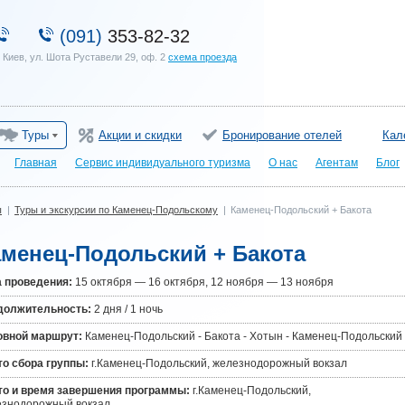
(091)
353-82-32
. Киев, ул. Шота Руставели 29, оф. 2
схема проезда
Туры
Акции и скидки
Бронирование отелей
Кал
Главная
Сервис индивидуального туризма
О нас
Агентам
Блог
ы
|
Туры и экскурсии по Каменец-Подольскому
|
Каменец-Подольский + Бакота
аменец-Подольский + Бакота
 проведения:
15 октября — 16 октября, 12 ноября — 13 ноября
должительность:
2 дня / 1 ночь
овной маршрут:
Каменец-Подольский - Бакота - Хотын - Каменец-Подольский
о сбора группы:
г.Каменец-Подольский, железнодорожный вокзал
то и время завершения программы:
г.Каменец-Подольский,
езнодорожный вокзал