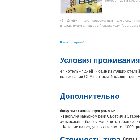
комфорт, уют и качес
«7 Дней» - это современный комплекс, глав
инфраструктура и широкий спектр услуг (ресторан, 
Комментарии
0
Условия проживания
4 * - отель «7 дней» - один из лучших отел
пользование СПА-центром: бассейн, тренаж
Дополнительно
Факультативные программы:
- Прогулка каньоном реки Смотрич и Старого
экскурсионно-боевой машине, которая ездит 
- Катание на воздушных шарах - от 1000 грн.
Стоимость тура
(грн.