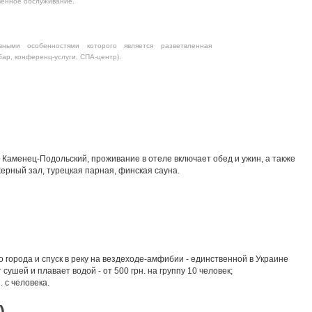
твенное обслуживание.
ными особенностями которого является разветвленная
бар, конференц-услуги, СПА-центр).
ей Каменец-Подольский, проживание в отеле включает обед и ужин, а также
ерный зал, турецкая парная, финская сауна.
 города и спуск в реку на вездеходе-амфибии - единственной в Украине
сушей и плавает водой - от 500 грн. на группу 10 человек;
 с человека.
)