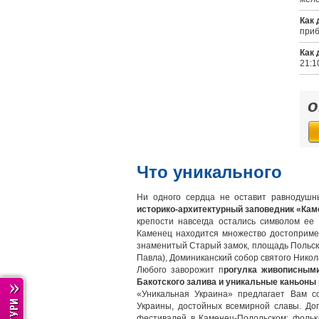
Как 
приб
Как 
21:1
Что уникального
Ни одного сердца не оставит равнодушн
историко-архитектурный заповедник «Кам
крепости навсегда остались символом ее
Каменец находится множество достоприме
знаменитый Старый замок, площадь Польски
Павла), Доминиканский собор святого Никол
Любого заворожит п
рогулка живописными
Бакотского залива и уникальные каньоны
«Уникальная Украина» предлагает Вам с
Украины, достойных всемирной славы. До
фестивалей в Каменец-Подольском: фолькл