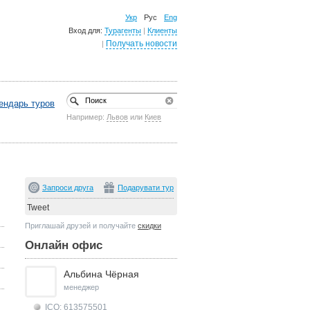
Укр
Рус
Eng
Вход для:
Турагенты
|
Клиенты
Получать новости
|
ендарь туров
Например:
Львов
или
Киев
Запроси друга
Подарувати тур
Tweet
Приглашай друзей и получайте
скидки
Онлайн офис
Альбина Чёрная
менеджер
ICQ: 613575501