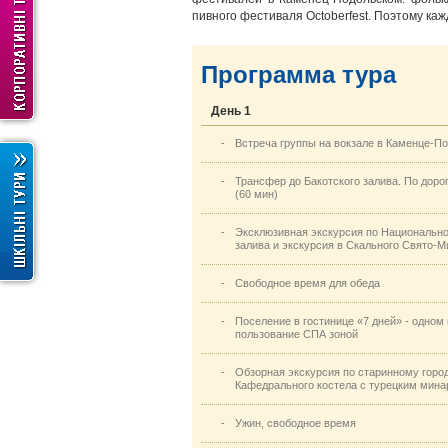
пивного фестиваля Octoberfest. Поэтому ка
Программа тура
День 1
-
Встреча группы на вокзале в Каменце-П
-
Трансфер до Бакотского залива. По доро
(60 мин)
-
Эксклюзивная экскурсия по Национальн
залива и экскурсия в Скального Свято-Ми
-
Свободное время для обеда
-
Поселение в гостинице «7 дней» - одном
пользование СПА зоной
-
Обзорная экскурсия по старинному город
Кафедрального костела с турецким мин
-
Ужин, свободное время