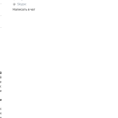
Skype:
Написать в чат
й
й
е
:
и
и
с
х
и