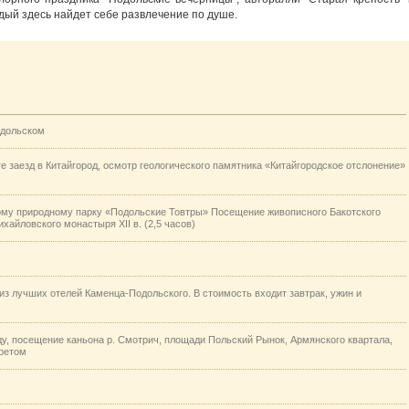
ждый здесь найдет себе развлечение по душе.
одольском
ге заезд в Китайгород, осмотр геологического памятника «Китайгородское отслонение»
ому природному парку «Подольские Товтры» Посещение живописного Бакотского
хайловского монастыря XII в. (2,5 часов)
 из лучших отелей Каменца-Подольского. В стоимость входит завтрак, ужин и
у, посещение каньона р. Смотрич, площади Польский Рынок, Армянского квартала,
аретом