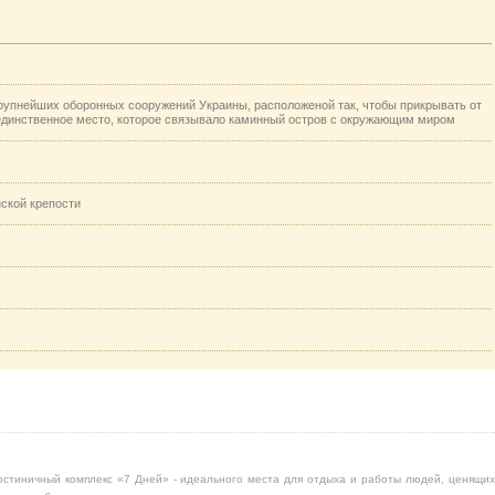
крупнейших оборонных сооружений Украины, расположеной так, чтобы прикрывать от
, единственное место, которое связывало каминный остров с окружающим миром
нской крепости
остиничный комплекс «7 Дней» - идеального места для отдыха и работы людей, ценящих