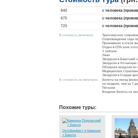
640
с человека (прожи
675
с человека (прожи
720
с человека (прожи
В стоимость включено:
Транспортное сопрово
Сопровождение гида п
Проживание в отеле вы
Отдых в СПА-зоне отел
1 завтрак
Ужин
Экскурсия в Бакотский 
Экскурсия в Хотынскую 
Обзорная экскурсия по 
Медицинское страхова
Экскурсия в Старую кре
В стоимость не включено:
Билеты на поезд (можн
не позднее, чем за 7 д
Питание
Входные билеты на экс
Похожие туры:
Октоберфест в Каменце
+ Бакота