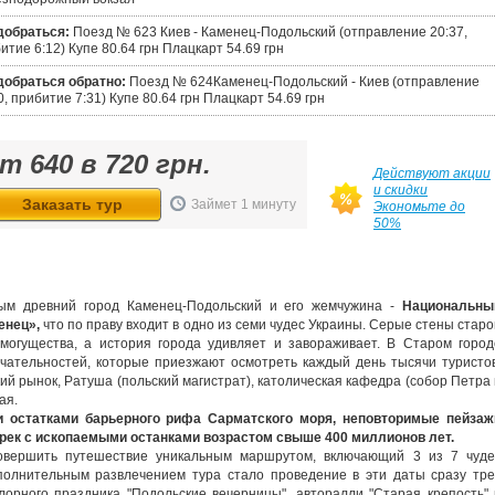
добраться:
Поезд № 623 Киев - Каменец-Подольский (отправление 20:37,
итие 6:12) Купе 80.64 грн Плацкарт 54.69 грн
добраться обратно:
Поезд № 624Каменец-Подольский - Киев (отправление
0, прибитие 7:31) Купе 80.64 грн Плацкарт 54.69 грн
от
640
в
720
грн.
Действуют акции
и скидки
Заказать тур
Займет 1 минуту
Экономьте до
50%
ым древний город Каменец-Подольский и его жемчужина -
Национальны
енец»,
что по праву входит в одно из семи чудес Украины. Серые стены старо
 могущества, а история города удивляет и завораживает. В Старом город
чательностей, которые приезжают осмотреть каждый день тысячи туристов
й рынок, Ратуша (польский магистрат), католическая кафедра (собор Петра 
ая.
 остатками барьерного рифа Сарматского моря, неповторимые пейзаж
 рек с ископаемыми останками возрастом свыше 400 миллионов лет.
овершить путешествие уникальным маршрутом, включающий 3 из 7 чуде
полнительным развлечением тура стало проведение в эти даты сразу тре
орного праздника "Подольские вечерницы", авторалли "Старая крепость" 