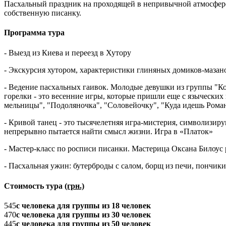
Пасхальный праздник на проходящей в непривычной атмосфере,
собственную писанку.
Программа тура
- Выезд из Киева и переезд в Хутору
- Экскурсия хутором, характеристики глиняных домиков-мазано
- Ведение пасхальных гаивок. Молодые девушки из группы "Ко
горелки - это весенние игры, которые пришли еще с языческих
мельницы", "Подоляночка", "Соловейочку", "Куда идешь Романо
- Кривой танец - это тысячелетняя игра-мистерия, символизир
непрерывно пытается найти смысл жизни. Игра в «Платок»
- Мастер-класс по росписи писанки. Мастерица Оксана Билоус
- Пасхальная ужин: бутерброды с салом, борщ из печи, пончик
Стоимость тура
(грн.)
545
с человека для группы из 18 человек
470
с человека для группы из 30 человек
445
с человека для группы из 50 человек