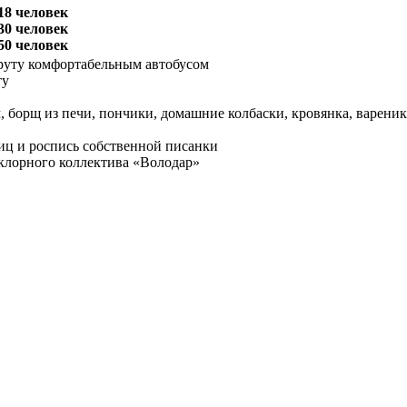
 18 человек
 30 человек
 50 человек
руту комфортабельным автобусом
ту
, борщ из печи, пончики, домашние колбаски, кровянка, вареник
иц и роспись собственной писанки
клорного коллектива «Володар»