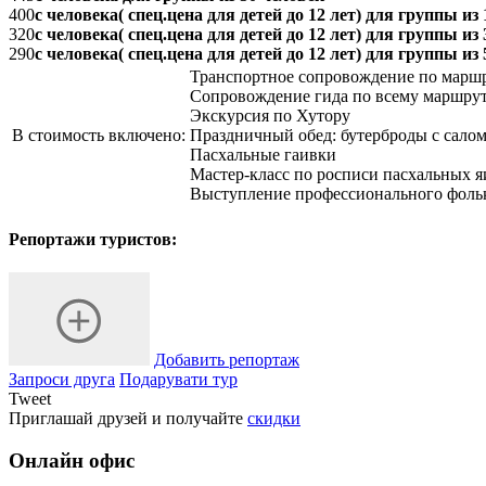
400
с человека( спец.цена для детей до 12 лет) для группы из
320
с человека( спец.цена для детей до 12 лет) для группы из
290
с человека( спец.цена для детей до 12 лет) для группы из
Транспортное сопровождение по марш
Сопровождение гида по всему маршру
Экскурсия по Хутору
В стоимость включено:
Праздничный обед: бутерброды с салом
Пасхальные гаивки
Мастер-класс по росписи пасхальных я
Выступление профессионального фоль
Репортажи туристов:
Добавить репортаж
Запроси друга
Подарувати тур
Tweet
Приглашай друзей и получайте
скидки
Онлайн офис