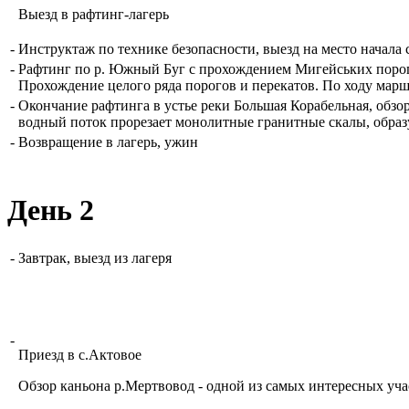
Выезд в
рафтинг
-
лагерь
-
Инструктаж
по технике безопасности,
выезд
на
место
начала
-
Рафтинг
по
р.
Южный
Буг
с прохождением
Мигейських
поро
Прохождение целого
ряда
порогов
и
перекатов.
По
ходу
марш
-
Окончание
рафтинга
в
устье
реки
Большая
Корабельная,
обзо
водный
поток
прорезает
монолитные
гранитные
скалы
,
образ
-
Возвращение
в
лагерь
,
ужин
День 2
-
Завтрак
,
выезд
из
лагеря
-
Приезд
в
с.Актовое
Обзор
каньона
р.Мертвовод
-
одной
из самых интересных
уча