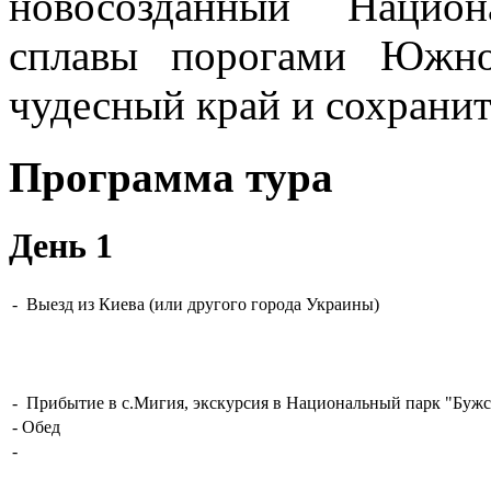
новосозданный Национ
сплавы порогами Южног
чудесный край и сохранит
Программа тура
День 1
-
Выезд
из
Киева
(или
другого
города Украины)
-
Прибытие в
с.Мигия
, экскурсия
в Национальный парк
"
Бужс
-
Обед
-