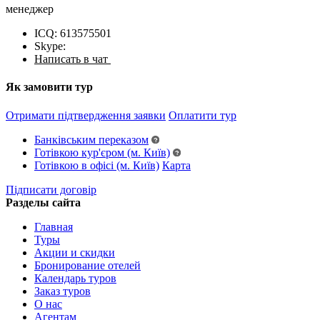
менеджер
ICQ: 613575501
Skype:
Написать в чат
Як замовити тур
Отримати підтвердження заявки
Оплатити тур
Банківським переказом
Готівкою кур'єром (м. Київ)
Готівкою в офісі (м. Київ)
Карта
Підписати договір
Разделы сайта
Главная
Туры
Акции и скидки
Бронирование отелей
Календарь туров
Заказ туров
О нас
Агентам