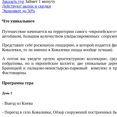
Заказать тур
Займет 1 минуту
Действуют акции и скидки
Экономьте до 50%
Что уникального
Путешествие начинается на территории самого «европейского»
автобаном, большим количеством ультрасовременных сооружений
Представьте себе роскошную пиццерию, в которой подается фи
Ковалевки, то ли именно в Ковалевке пицца вообще лучшая).
А потом вы уведете целую архитектурною коллекцию, среди
побратимы, но и европейские коллеги; две уникальные дер
Браницкой и палацово-монастырско-парковый комплекс в пр
Фастовщины.
Программа тура
День 1
- Выезд из Киева
- Переезд в село Коваливка. Обзор сооружений построенных 