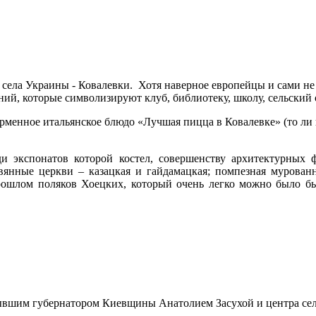
 села Украины - Ковалевки. Хотя наверное европейцы и сами не
, которые символизируют клуб, библиотеку, школу, сельский от
рменное итальянское блюдо «Лучшая пицца в Ковалевке» (то ли 
 экспонатов которой костел, совершенству архитектурных ф
евянные церкви – казацкая и гайдамацкая; помпезная мурован
ошлом поляков Хоецких, который очень легко можно было бы
бывшим губернатором Киевщины Анатолием Засухой и центра се