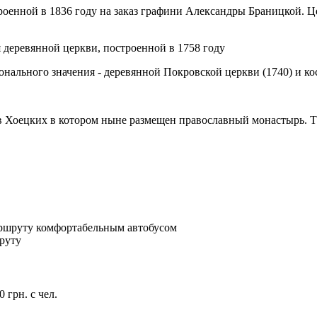
роенной в 1836 году на заказ графини Александры Браницкой. 
 деревянной церкви, построенной в 1758 году
онального значения - деревянной Покровской церкви (1740) и ко
в Хоецких в котором ныне размещен православный монастырь. Т
ршруту комфортабельным автобусом
руту
 грн. с чел.