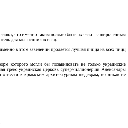
 знают, что именно таким должно быть их село – с широченным
ель для колгоспников и т.д.
именно в этом заведении продается лучшая пицца из всех пицц
орм которого могли бы позавидовать не только украинские
ная греко-украинская церковь супермиллионерши Александры
 отнести к крымским архитектурным шедеврам, но никак не
ла