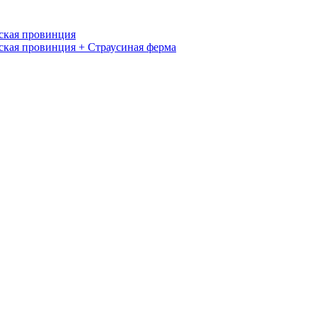
ская провинция
ская провинция + Страусиная ферма