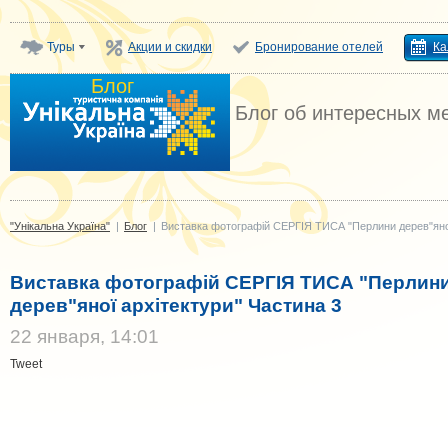
Туры
Акции и скидки
Бронирование отелей
Ка
Блог
"Унікальна Україна"
Блог об интересных м
"Унікальна Україна"
|
Блог
|
Виставка фотографій СЕРГІЯ ТИСА "Перлини дерев"яної
Виставка фотографій СЕРГІЯ ТИСА "Перлин
дерев"яної архітектури" Частина 3
22 января, 14:01
Tweet