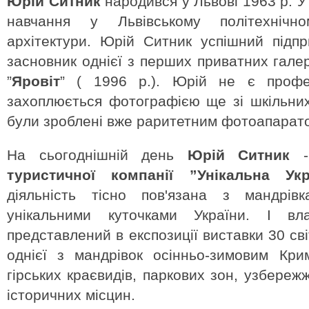
Юрій Ситник
народився у Львові 1963 р. У
навчання у Львівському політехнічно
архітектури. Юрій Ситник успішний підпр
засновник однієї з перших приватних гале
”
Яровіт
” ( 1996 р.). Юрій не є профе
захоплюється фотографією ще зі шкільних
були зроблені вже раритетним фотоапарат
На сьогоднішній день
Юрій Ситник
туристичної компанії ”Унікальна Укр
діяльність тісно пов'язана з мандрівк
унікальними куточками України. І вл
представлений в експозиції виставки 30 св
однієї з мандрівок осінньо-зимовим Кри
гірських краєвидів, паркових зон, узбереж
історичних місцин.