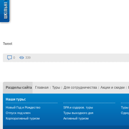
Tweet
0
339
Разделы сайта
Главная
Туры
Для сотрудничества
Акции и скидки
Наши туры:
Новый Год и Рождество
SPA и оздоров. туры
Туры 
Отпуск под ключ
Туры выходного дня
Одно
Корпоративный туризм
Активный туризм