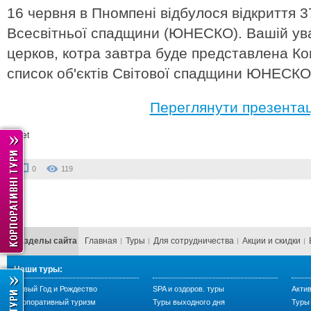
16 червня в Пномпені відбулося відкриття 37
Всесвітньої спадщини (ЮНЕСКО). Вашій ува
церков, котра завтра буде представлена Ко
список об'єктів Світової спадщини ЮНЕСКО
Переглянути презента
Tweet
0
119
Разделы сайта
Главная
Туры
Для сотрудничества
Акции и скидки
Наши туры:
Новый Год и Рождество
SPA и оздоров. туры
Акти
Корпоративный туризм
Туры выходного дня
Туры 