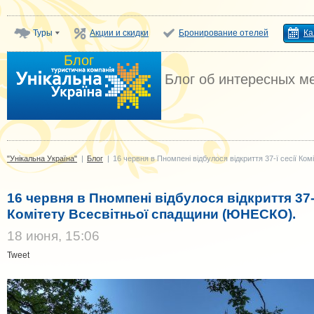
Туры
Акции и скидки
Бронирование отелей
Ка
Блог
"Унікальна Україна"
Блог об интересных м
"Унікальна Україна"
|
Блог
|
16 червня в Пномпені відбулося відкриття 37-ї сесії К
16 червня в Пномпені відбулося відкриття 37-ї
Комітету Всесвітньої спадщини (ЮНЕСКО).
18 июня, 15:06
Tweet